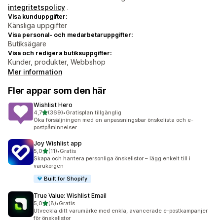
integritetspolicy
.
Visa kunduppgifter:
Känsliga uppgifter
Visa personal- och medarbetaruppgifter:
Butiksägare
Visa och redigera butiksuppgifter:
Kunder, produkter, Webbshop
Mer information
Fler appar som den här
Wishlist Hero
av 5 stjärnor
4,7
(369)
•
Gratisplan tillgänglig
369 recensioner totalt
Öka försäljningen med en anpassningsbar önskelista och e-
postpåminnelser
Joy Wishlist app
av 5 stjärnor
5,0
(11)
•
Gratis
11 recensioner totalt
Skapa och hantera personliga önskelistor – lägg enkelt till i
varukorgen
Built for Shopify
True Value: Wishlist Email
av 5 stjärnor
5,0
(8)
•
Gratis
8 recensioner totalt
Utveckla ditt varumärke med enkla, avancerade e-postkampanjer
för önskelistor