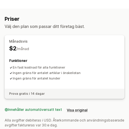
Kampanjtyper
Spara till senare
Gästönskelista
E-postkampanjer
Nyhetsbrev
Mejl för korsförsäljning
Listhantering
Priser
Uppföljningsmejl
Mejl om att varor åter finns i lager
Delning av e-postadress
Social delning
Dela länkar
Välj den plan som passar ditt företag bäst.
Droppkampanjer
Anpassade kampanjer
Instrumentpanel
Flera listor
Lägg i varukorgen
Kampanjhantering
Månadsvis
Anpassning
Automatiseringar
Analysverktyg
$2
/månad
Anpassat varumärke
Anpassade layouter
Anpassade ikoner
Flera språk
E-postmallar
Funktioner
Köpaviseringar
Prisaviseringar
Lageraviseringar
En fast kostnad för alla funktioner
Ingen gräns för antalet artiklar i önskelistan
Ingen gräns för antalet kunder
Prova gratis i 14 dagar
Innehåller automatöversatt text
Visa original
Alla avgifter debiteras i USD. Återkommande och användningsbaserade
avgifter faktureras var 30:e dag.