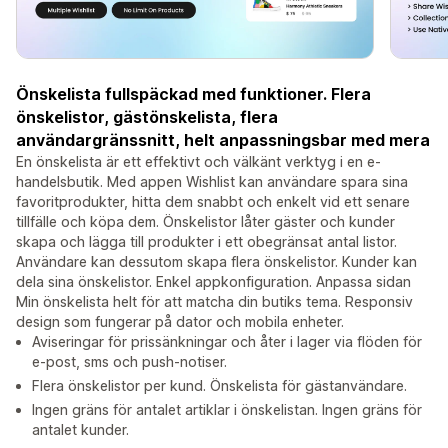
Önskelista fullspäckad med funktioner. Flera
önskelistor, gästönskelista, flera
användargränssnitt, helt anpassningsbar med mera
En önskelista är ett effektivt och välkänt verktyg i en e-
handelsbutik. Med appen Wishlist kan användare spara sina
favoritprodukter, hitta dem snabbt och enkelt vid ett senare
tillfälle och köpa dem. Önskelistor låter gäster och kunder
skapa och lägga till produkter i ett obegränsat antal listor.
Användare kan dessutom skapa flera önskelistor. Kunder kan
dela sina önskelistor. Enkel appkonfiguration. Anpassa sidan
Min önskelista helt för att matcha din butiks tema. Responsiv
design som fungerar på dator och mobila enheter.
Aviseringar för prissänkningar och åter i lager via flöden för
e-post, sms och push-notiser.
Flera önskelistor per kund. Önskelista för gästanvändare.
Ingen gräns för antalet artiklar i önskelistan. Ingen gräns för
antalet kunder.