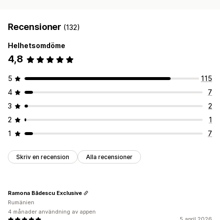
Recensioner
(132)
Helhetsomdöme
4,8
5
115
4
7
3
2
2
1
1
7
Skriv en recension
Alla recensioner
Ramona Bădescu Exclusive
Rumänien
4 månader användning av appen
5 april 2026