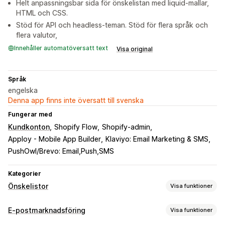
Helt anpassningsbar sida för önskelistan med liquid-mallar,
HTML och CSS.
Stöd för API och headless-teman. Stöd för flera språk och
flera valutor,
Innehåller automatöversatt text
Visa original
Språk
engelska
Denna app finns inte översatt till svenska
Fungerar med
Kundkonton
Shopify Flow
Shopify-admin
Apploy - Mobile App Builder
Klaviyo: Email Marketing & SMS
PushOwl/Brevo: Email,Push,SMS
Kategorier
Önskelistor
Visa funktioner
Listtyper
E-postmarknadsföring
Visa funktioner
Anpassad registrering
Offentlig önskelista
Favoriter