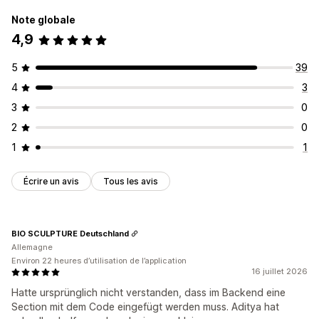
Promotionnel
Note globale
4,9
Personnalisation
Position de bannière
Animations
Affichage fixe
5
39
Liens et boutons
Arrière-plans
Couleur et police
4
3
CSS personnalisées
Emojis
Multilingue
3
0
Optimisation pour le format mobile
Planification
2
0
Ciblage géographique
1
1
Analyses de données et génération de rapports
Suivi des performances
Écrire un avis
Tous les avis
Analyses de données en temps réel
Rapports de trafic
BIO SCULPTURE Deutschland
Allemagne
Environ 22 heures d’utilisation de l’application
16 juillet 2026
Hatte ursprünglich nicht verstanden, dass im Backend eine
Section mit dem Code eingefügt werden muss. Aditya hat