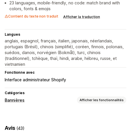
23 languages, mobile-friendly, no code: match brand with
colors, fonts & emojis
Contient du texte non traduit
Afficher la traduction
Langues
anglais, espagnol, français, italien, japonais, néerlandais,
portugais (Brésil), chinois (simplifié), coréen, finnois, polonais,
suédois, danois, norvégien (Bokmål), turc, chinois
(traditionnel), tchèque, thaï, hindi, arabe, hébreu, russe, et
vietnamien
Fonctionne avec
Interface administrateur Shopify
Catégories
Bannières
Afficher les fonctionnalités
Type de bannière
Barre d’annonce
Expédition gratuite
Conformité au RGPD
Avis
(43)
Annonce multiple
Notification
Page de produit