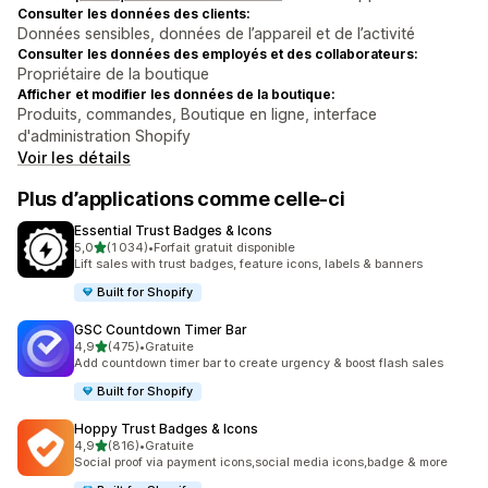
Consulter les données des clients:
Données sensibles, données de l’appareil et de l’activité
Consulter les données des employés et des collaborateurs:
Propriétaire de la boutique
Afficher et modifier les données de la boutique:
Produits, commandes, Boutique en ligne, interface
d'administration Shopify
Voir les détails
Plus d’applications comme celle-ci
Essential Trust Badges & Icons
étoile(s) sur 5
5,0
(1 034)
•
Forfait gratuit disponible
1034 avis au total
Lift sales with trust badges, feature icons, labels & banners
Built for Shopify
GSC Countdown Timer Bar
étoile(s) sur 5
4,9
(475)
•
Gratuite
475 avis au total
Add countdown timer bar to create urgency & boost flash sales
Built for Shopify
Hoppy Trust Badges & Icons
étoile(s) sur 5
4,9
(816)
•
Gratuite
816 avis au total
Social proof via payment icons,social media icons,badge & more