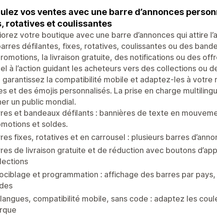
ulez vos ventes avec une barre d’annonces personna
s, rotatives et coulissantes
orez votre boutique avec une barre d’annonces qui attire l’a
arres défilantes, fixes, rotatives, coulissantes ou des band
romotions, la livraison gratuite, des notifications ou des of
el à l’action guidant les acheteurs vers des collections ou
 garantissez la compatibilité mobile et adaptez-les à votr
es et des émojis personnalisés. La prise en charge multiling
er un public mondial.
res et bandeaux défilants : bannières de texte en mouvem
motions et soldes.
res fixes, rotatives et en carrousel : plusieurs barres d’ann
res de livraison gratuite et de réduction avec boutons d’app
lections
ciblage et programmation : affichage des barres par pays
ldes
langues, compatibilité mobile, sans code : adaptez les coule
rque