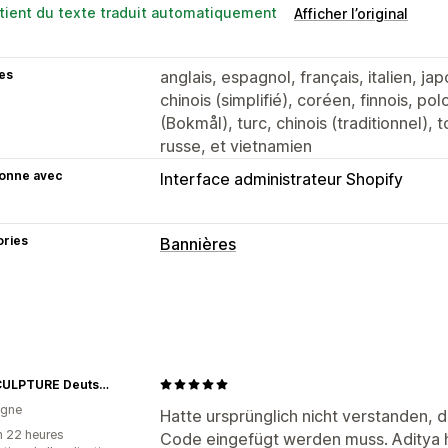
tient du texte traduit automatiquement
Afficher l’original
es
anglais, espagnol, français, italien, ja
chinois (simplifié), coréen, finnois, po
(Bokmål), turc, chinois (traditionnel), 
russe, et vietnamien
ionne avec
Interface administrateur Shopify
ories
Bannières
Type de bannière
Barre d’annonce
Expédition gratuite
Annonce multiple
Notification
Page 
Personnalisation
BIO SCULPTURE Deutschland
agne
Position de bannière
Animations
Aff
Hatte ursprünglich nicht verstanden, 
n 22 heures
Code eingefügt werden muss. Aditya h
Arrière-plans
Couleur et police
CSS 