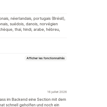
ponais, néerlandais, portugais (Brésil),
lonais, suédois, danois, norvégien
tchèque, thaï, hindi, arabe, hébreu,
Afficher les fonctionnalités
Conformité au RGPD
de produit
Promotionnel
16 juillet 2026
ichage fixe
Liens et boutons
dass im Backend eine Section mit dem
at schnell geholfen und noch ein
personnalisées
Emojis
Multilingue