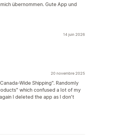
ür mich übernommen. Gute App und
lanification
Ciblage géographique
e rapports
 données en temps réel
14 juin 2026
20 novembre 2025
e Canada-Wide Shipping". Randomly
products" which confused a lot of my
 again I deleted the app as I don't