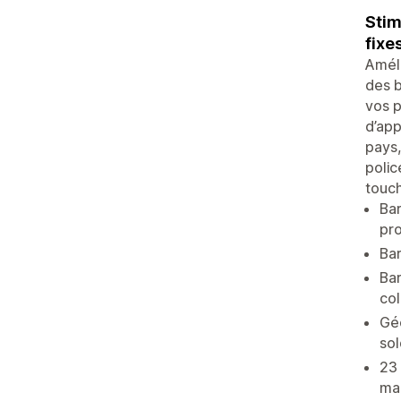
Stim
fixe
Améli
des b
vos p
d’app
pays,
polic
touch
Bar
pro
Bar
Bar
col
Géo
so
23 
ma