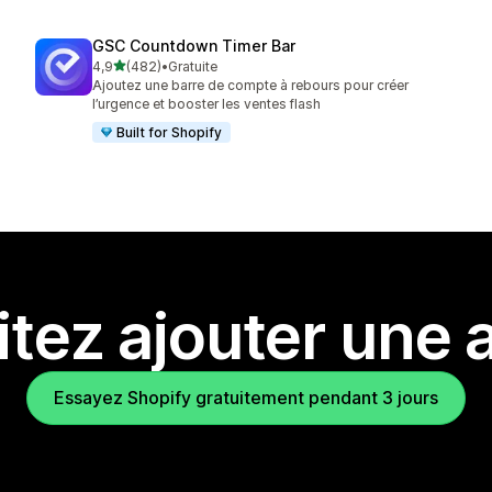
GSC Countdown Timer Bar
étoile(s) sur 5
4,9
(482)
•
Gratuite
482 avis au total
Ajoutez une barre de compte à rebours pour créer
l’urgence et booster les ventes flash
Built for Shopify
tez ajouter une a
Essayez Shopify gratuitement pendant 3 jours