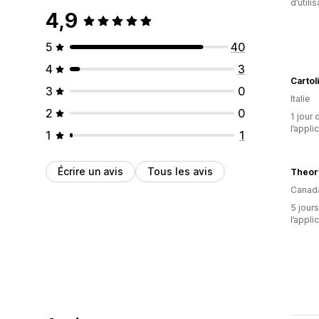
d’utili
4,9
5
40
4
3
Cartol
3
0
Italie
2
0
1 jour 
l’appli
1
1
Écrire un avis
Tous les avis
Theor
Canad
5 jours
l’appli