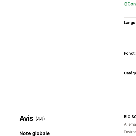
Con
Langu
Fonct
Catég
Avis
(44)
Allem
Enviro
Note globale