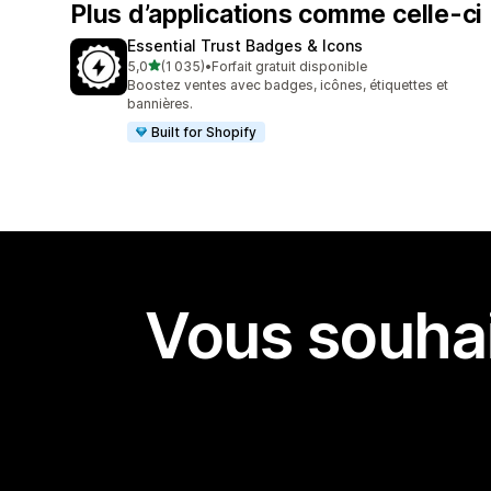
Plus d’applications comme celle-ci
Essential Trust Badges & Icons
étoile(s) sur 5
5,0
(1 035)
•
Forfait gratuit disponible
1035 avis au total
Boostez ventes avec badges, icônes, étiquettes et
bannières.
Built for Shopify
Vous souhai