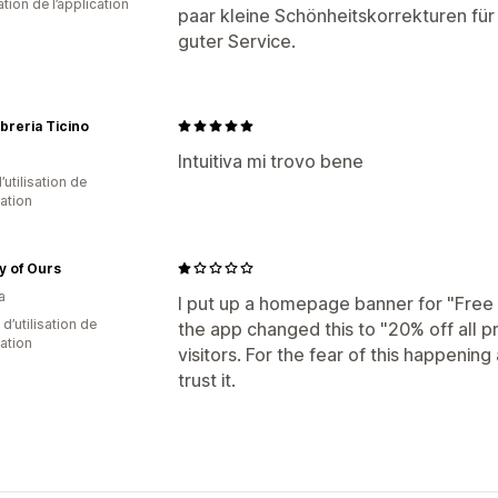
sation de l’application
paar kleine Schönheitskorrekturen f
Optimisation pour le format mobile
P
guter Service.
Analyses de données et génération d
Suivi des performances
Analyses de
Rapports de trafic
ibreria Ticino
Intuitiva mi trovo bene
d’utilisation de
cation
y of Ours
a
I put up a homepage banner for "Fre
 d’utilisation de
the app changed this to "20% off all 
cation
visitors. For the fear of this happening
trust it.