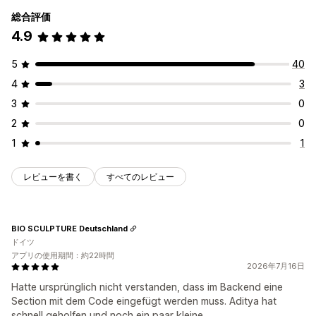
総合評価
カスタマイズ
4.9
バナーの位置
アニメーション
常時表示
リンクとボタン
背景
色とフォント
カスタムCSS
絵文字
複数言語
モバイル対応
5
40
スケジュール
ジオターゲティング
4
3
分析とレポート
3
0
パフォーマンス追跡
リアルタイム分析
トラフィックレポート
2
0
1
1
レビューを書く
すべてのレビュー
BIO SCULPTURE Deutschland
ドイツ
アプリの使用期間：約22時間
2026年7月16日
Hatte ursprünglich nicht verstanden, dass im Backend eine
Section mit dem Code eingefügt werden muss. Aditya hat
schnell geholfen und noch ein paar kleine