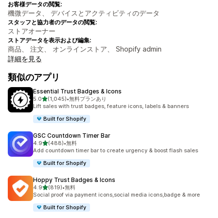
お客様データの閲覧:
機微データ、 デバイスとアクティビティのデータ
スタッフと協力者のデータの閲覧:
ストアオーナー
ストアデータを表示および編集:
商品、 注文、 オンラインストア、 Shopify admin
詳細を見る
類似のアプリ
Essential Trust Badges & Icons
5つ星中
5.0
(1,045)
•
無料プランあり
合計レビュー数：1045件
Lift sales with trust badges, feature icons, labels & banners
Built for Shopify
GSC Countdown Timer Bar
5つ星中
4.9
(488)
•
無料
合計レビュー数：488件
Add countdown timer bar to create urgency & boost flash sales
Built for Shopify
Hoppy Trust Badges & Icons
5つ星中
4.9
(819)
•
無料
合計レビュー数：819件
Social proof via payment icons,social media icons,badge & more
Built for Shopify