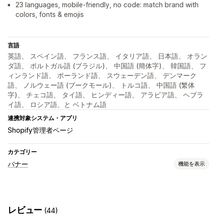
23 languages, mobile-friendly, no code: match brand with
colors, fonts & emojis
言語
英語、 スペイン語、 フランス語、 イタリア語、 日本語、 オラン
ダ語、 ポルトガル語 (ブラジル)、 中国語 (簡体字)、 韓国語、 フ
ィンランド語、 ポーランド語、 スウェーデン語、 デンマーク
語、 ノルウェー語 (ブークモール)、 トルコ語、 中国語 (繁体
字)、 チェコ語、 タイ語、 ヒンディー語、 アラビア語、 ヘブラ
イ語、 ロシア語、と ベトナム語
連携対象システム・アプリ
Shopify管理者ページ
カテゴリー
バナー
機能を表示
バナータイプ
お知らせバー
無料配送
GDPR準拠
複数のお知らせ
通知
レビュー
(44)
商品ページ
プロモーション