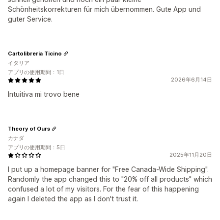
Schönheitskorrekturen für mich übernommen. Gute App und
guter Service.
Cartolibreria Ticino
イタリア
アプリの使用期間：1日
2026年6月14日
Intuitiva mi trovo bene
Theory of Ours
カナダ
アプリの使用期間：5日
2025年11月20日
I put up a homepage banner for "Free Canada-Wide Shipping".
Randomly the app changed this to "20% off all products" which
confused a lot of my visitors. For the fear of this happening
again I deleted the app as I don't trust it.