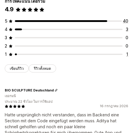
การให้คะแนนโดยรวม
การปรับแต่ง
4.9
ตำแหน่งแบนเนอร์
ภาพเคลื่อนไหว
การแสดงผลแบบยึดตำแหน่ง
ลิงก์และปุ่ม
พื้นหลัง
สีและแบบอักษร
CSS ที่กำหนดเอง
อิโมจิ
5
40
หลายภาษา
การเปลี่ยนรูปแบบตามการแสดงผลบนมือถือ
4
3
การกำหนดเวลา
การกำหนดเป้าหมายทางภูมิศาสตร์
3
0
การวิเคราะห์และการรายงาน
2
0
การติดตามประสิทธิภาพ
การวิเคราะห์แบบเรียลไทม์
1
1
รายงานยอดเข้าชมร้านค้า
เขียนรีวิว
รีวิวทั้งหมด
BIO SCULPTURE Deutschland
เยอรมนี
ประมาณ 22 ชั่วโมง ในการใช้แอป
16 กรกฎาคม 2026
Hatte ursprünglich nicht verstanden, dass im Backend eine
Section mit dem Code eingefügt werden muss. Aditya hat
schnell geholfen und noch ein paar kleine
Schönheitskorrekturen für mich übernommen. Gute App und