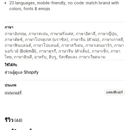
23 languages, mobile-friendly, no code: match brand with
colors, fonts & emojis
ภาษา
ภาษาอังกฤษ, ภาษาสเปน, ภาษาฝรั่งเศส, ภาษาอิตาลี, ภาษาญี่ปุ่น,
ภาษาดัตช์, ภาษาโปรตุเกส (บราซิล), ภาษาจีน (ตัวย่อ), ภาษาเกาหลี,
ภาษาฟินแลนด์, ภาษาโปแลนด์, ภาษาสวีเดน, ภาษาเดนมาร์ก, ภาษา
นอร์เวย์ (Bokmål), ภาษาตุรกี, ภาษาจีน (ตัวเต็ม), ภาษาเช็ก, ภาษา
ไทย, ภาษาฮินดี, อาหรับ, ฮิบรู, รัสเซียและ ภาษาเวียดนาม
ใช้ได้กับ
ส่วนผู้ดูแล Shopify
ประเภท
แบนเนอร์
แสดงฟีเจอร์
ประเภทแบนเนอร์
แถบการประกาศ
การจัดส่งฟรี
การปฏิบัติตาม GDPR
รีวิว
(44)
ประกาศหลายฉบับ
การแจ้งเตือน
หน้าสินค้า
ส่งเสริมการขาย