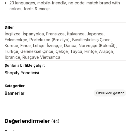
23 languages, mobile-friendly, no code: match brand with
colors, fonts & emojis
Diller
İngilizce, İspanyolca, Fransızca, İtalyanca, Japonca,
Felemenkçe, Portekizce (Brezilya), Basitleştirilmiş Çince,
Korece, Fince, Lehçe, İsveççe, Danca, Norveççe (Bokmål),
Türkçe, Geleneksel Çince, Çekçe, Tayca, Hintçe, Arapça,
İbranice, Rusçave Vietnamca
Şunlarla birlikte çalışır:
Shopify Yöneticisi
Kategoriler
Banner’lar
Özellikleri göster
Banner türü
Duyuru çubuğu
Ücretsiz kargo
GDPR uyumluluğu
Değerlendirmeler
(44)
Çoklu duyuru
Bildirim
Ürün sayfası
Promosyon amaçlı