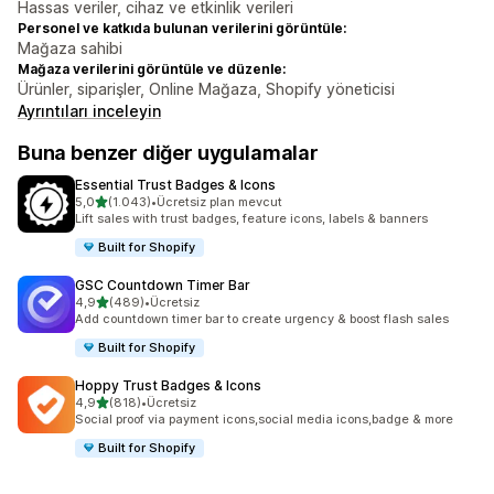
Hassas veriler, cihaz ve etkinlik verileri
Personel ve katkıda bulunan verilerini görüntüle:
Mağaza sahibi
Mağaza verilerini görüntüle ve düzenle:
Ürünler, siparişler, Online Mağaza, Shopify yöneticisi
Ayrıntıları inceleyin
Buna benzer diğer uygulamalar
Essential Trust Badges & Icons
5 yıldız üzerinden
5,0
(1.043)
•
Ücretsiz plan mevcut
toplam 1043 değerlendirme
Lift sales with trust badges, feature icons, labels & banners
Built for Shopify
GSC Countdown Timer Bar
5 yıldız üzerinden
4,9
(489)
•
Ücretsiz
toplam 489 değerlendirme
Add countdown timer bar to create urgency & boost flash sales
Built for Shopify
Hoppy Trust Badges & Icons
5 yıldız üzerinden
4,9
(818)
•
Ücretsiz
toplam 818 değerlendirme
Social proof via payment icons,social media icons,badge & more
Built for Shopify