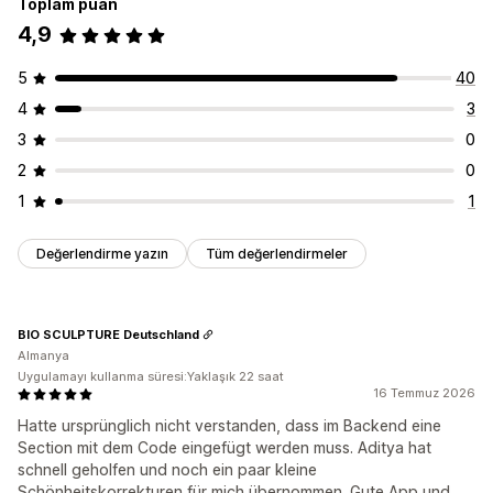
Toplam puan
Özelleştirme
4,9
Banner konumu
Animasyonlar
Yapışkan ekran
Bağlantılar ve düğmeler
Arka planlar
Renk ve yazı tipi
5
40
Özel CSS
Emojiler
Çoklu dil
Mobil duyarlı
Zamanlama
4
3
Coğrafi hedefleme
3
0
Analizler ve raporlama
2
0
Performans takibi
Gerçek zamanlı analizler
Trafik raporları
1
1
Değerlendirme yazın
Tüm değerlendirmeler
BIO SCULPTURE Deutschland
Almanya
Uygulamayı kullanma süresi:Yaklaşık 22 saat
16 Temmuz 2026
Hatte ursprünglich nicht verstanden, dass im Backend eine
Section mit dem Code eingefügt werden muss. Aditya hat
schnell geholfen und noch ein paar kleine
Schönheitskorrekturen für mich übernommen. Gute App und