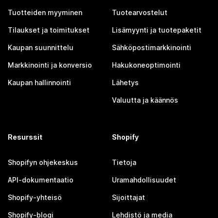
Tuotteiden myyminen
Tuotearvostelut
Tilaukset ja toimitukset
Lisämyynti ja tuotepaketit
Kaupan suunnittelu
Sähköpostimarkkinointi
Markkinointi ja konversio
Hakukoneoptimointi
Kaupan hallinnointi
Lähetys
Valuutta ja käännös
Resurssit
Shopify
Shopifyn ohjekeskus
Tietoja
API-dokumentaatio
Uramahdollisuudet
Shopify-yhteisö
Sijoittajat
Shopify-blogi
Lehdistö ja media