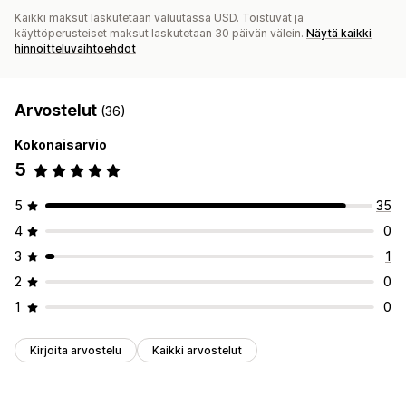
Optimointiehdotukset
Suppilon tehokkuus
Kaikki maksut laskutetaan valuutassa USD. Toistuvat ja
käyttöperusteiset maksut laskutetaan 30 päivän välein.
Näytä kaikki
hinnoitteluvaihtoehdot
Arvostelut
(36)
Kokonaisarvio
5
5
35
4
0
3
1
2
0
1
0
Kirjoita arvostelu
Kaikki arvostelut