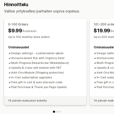
Hinnoittelu
Tuotesivulisämyynti
Ilmoituspalkki
Edistymispalkki
Mobiiliresponsiivisuus
Veto-ostoskori
Valitse yrityksellesi parhaiten sopiva sopimus.
Kiitos-sivun lisämyynti
Paikallaan pysyvä ostoskori
Ehtojen valintaruutu
Yhden klikkauksen lisäosat (add-ons)
Ajastimet
0-100 0rders
101-200 ord
Paikallaan pysyvä ostoskori
Veto-ostoskori
Lisämyynti
$9.99
$19.99
/kuukausi
/k
Mukautettu CSS-koodi
Mukautettu HTML-koodi
Tuotesuositukset
Säästä ostamalla enemmän
Up to 100 monthly store orders
Up to 200 mont
Vedä ja pudota -editori
Monta valuuttaa
Monikielisyys
Ilmainen toimitus
Usein yhdessä ostetut tuotteet
Mukautetut säännöt
Ominaisuudet
Ominaisuude
Toimituspalkki
Palkintojen lunastaminen
Design settings - customization option
Design setti
Tarjoukset ja suositukset
Porrastetut palkinnot
Lisämaksut
Ilmaislahja
Announcement Bar with Urgency timer
Announcemen
Takuut
Toimitussuoja
Ilmaislahja
Lahjan paketointi
Multi-Progress Rewards bar (Marketplace)
Multi-Progr
Kassan mukauttaminen
Ilmainen toimitus
Tuotteen lisäosat (add-ons)
Upsells & cross-sell module with FBT
Upsells & cr
Mukautetut muistiinpanot
Lahjoitukset
Add-Ons Module (Shipping protection)
Add-Ons Mod
Tuotesuositukset
Usein yhdessä ostetut tuotteet
In-Cart subscription upgrades
In-Cart subs
Automaattiset alennukset
Tuotepaketit
Määräalennukset
Volyymialennukset
Free gift in cart & auto discount code
Free gift in
Lisämyynti yhdellä klikkauksella
Piilota pikakassa
Porrastetut alennukset
Post Purchase & Thank you Page Upsells
Tekoälysuositukset
Post Purcha
Siirry suoraan kassalle
Monikielisyys
Kestotilauksen päivitys/korotus
Ostoskorin jakaminen
14 päivän maksuton kokeilu
14 päivän mak
Analytiikka
Klikkausasteet
Konversioasteet
Suositusten tehokkuus