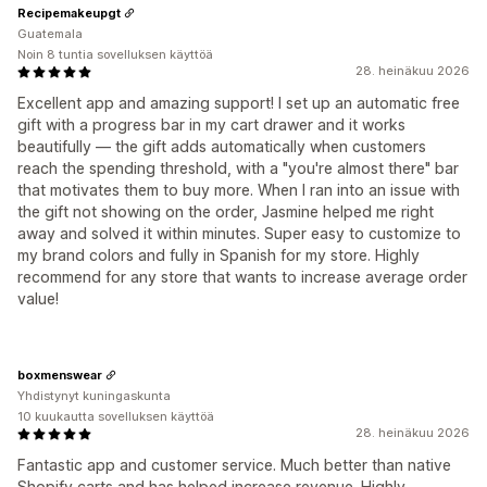
Recipemakeupgt
Guatemala
Noin 8 tuntia sovelluksen käyttöä
28. heinäkuu 2026
Excellent app and amazing support! I set up an automatic free
gift with a progress bar in my cart drawer and it works
beautifully — the gift adds automatically when customers
reach the spending threshold, with a "you're almost there" bar
that motivates them to buy more. When I ran into an issue with
the gift not showing on the order, Jasmine helped me right
away and solved it within minutes. Super easy to customize to
my brand colors and fully in Spanish for my store. Highly
recommend for any store that wants to increase average order
value!
boxmenswear
Yhdistynyt kuningaskunta
10 kuukautta sovelluksen käyttöä
28. heinäkuu 2026
Fantastic app and customer service. Much better than native
Shopify carts and has helped increase revenue. Highly