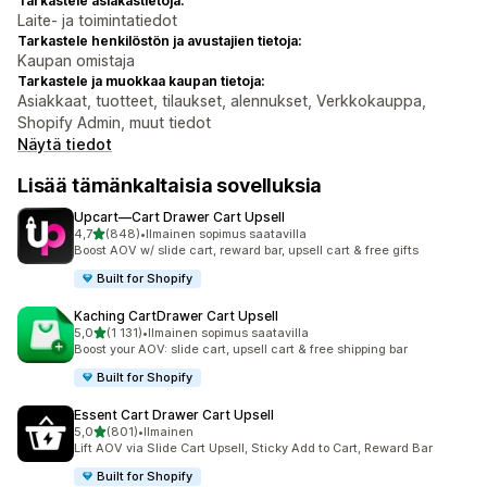
Tarkastele asiakastietoja:
Laite- ja toimintatiedot
Tarkastele henkilöstön ja avustajien tietoja:
Kaupan omistaja
Tarkastele ja muokkaa kaupan tietoja:
Asiakkaat, tuotteet, tilaukset, alennukset, Verkkokauppa,
Shopify Admin, muut tiedot
Näytä tiedot
Lisää tämänkaltaisia sovelluksia
Upcart—Cart Drawer Cart Upsell
/ 5 tähteä
4,7
(848)
•
Ilmainen sopimus saatavilla
848 arvostelua yhteensä
Boost AOV w/ slide cart, reward bar, upsell cart & free gifts
Built for Shopify
Kaching CartDrawer Cart Upsell
/ 5 tähteä
5,0
(1 131)
•
Ilmainen sopimus saatavilla
1131 arvostelua yhteensä
Boost your AOV: slide cart, upsell cart & free shipping bar
Built for Shopify
Essent Cart Drawer Cart Upsell
/ 5 tähteä
5,0
(801)
•
Ilmainen
801 arvostelua yhteensä
Lift AOV via Slide Cart Upsell, Sticky Add to Cart, Reward Bar
Built for Shopify