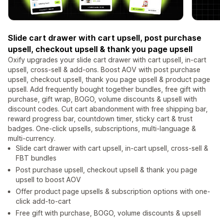
Slide cart drawer with cart upsell, post purchase
upsell, checkout upsell & thank you page upsell
Oxify upgrades your slide cart drawer with cart upsell, in-cart
upsell, cross-sell & add-ons. Boost AOV with post purchase
upsell, checkout upsell, thank you page upsell & product page
upsell. Add frequently bought together bundles, free gift with
purchase, gift wrap, BOGO, volume discounts & upsell with
discount codes. Cut cart abandonment with free shipping bar,
reward progress bar, countdown timer, sticky cart & trust
badges. One-click upsells, subscriptions, multi-language &
multi-currency.
Slide cart drawer with cart upsell, in-cart upsell, cross-sell &
FBT bundles
Post purchase upsell, checkout upsell & thank you page
upsell to boost AOV
Offer product page upsells & subscription options with one-
click add-to-cart
Free gift with purchase, BOGO, volume discounts & upsell