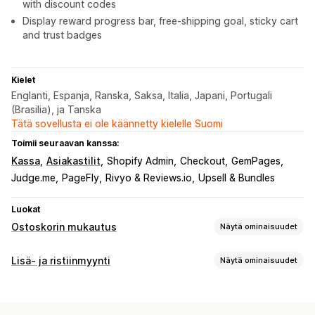
with discount codes
Display reward progress bar, free-shipping goal, sticky cart
and trust badges
Kielet
Englanti, Espanja, Ranska, Saksa, Italia, Japani, Portugali
(Brasilia), ja Tanska
Tätä sovellusta ei ole käännetty kielelle Suomi
Toimii seuraavan kanssa:
Kassa
Asiakastilit
Shopify Admin
Checkout
GemPages
Judge.me
PageFly
Rivyo & Reviews.io
Upsell & Bundles
Luokat
Ostoskorin mukautus
Näytä ominaisuudet
Ostoskorin näkymä
Lisä- ja ristiinmyynti
Näytä ominaisuudet
Ilmoitukset
Mukautetut tyylit
Mukautetut säännöt
Mukautukset
Mukautettu HTML-koodi
Mukautettu CSS-koodi
Ostoskorilisämyynti
Kassavaihelisämyynti
Alennuskentät
Kampanjat
Lahjan paketointi