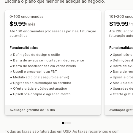
Escolha o plano que melhor se adequa ao negócio.
Venda superior na página do produto
Barra de anúncios
Temporizadores de contagem decrescente
Barra de progresso
Vendas superiores
0-100 encomendas
101-200 enc
Página de agradecimento de venda superior
Recomendações de produtos
Compre mais, poupe mais
$9.99
$19.99
/ mês
/ 
Suplementos com um clique
Carrinho fixo
Envio gratuito
Frequentemente comprados em conjunto
Até 100 encomendas processadas por mês, faturação
Até 200 encom
Painel deslizante do carrinho
CSS personalizado
automática.
faturação aut
Barra de envio
Resgate de recompensas
HTML personalizado
Editor de arrastar e largar
Recompensas diferenciadas
Tarifas adicionais
Várias moedas
Funcionalidades
Multilingue
Regras personalizadas
Funcionalida
Ofertas gratuitas
Definições de design e estilo
Upsell pós-
Ofertas e recomendações
Barra de avisos com contagem decrescente
Definições d
Personalização de finalização da compra
Barra de recompensas em vários níveis
Barra de av
Garantias
Proteção de envio
Ofertas gratuitas
Upsell e cross-sell com FBT
Barra de re
Notas personalizadas
Donativos
Descontos automáticos
Papel de embrulho
Envio gratuito
Módulo adicional (seguro de envio)
Upsell e cro
Venda superior com um clique
Suplementos de produtos
Recomendações de produtos
Upgrades de subscrição no carrinho
Módulo adici
Ocultar finalização da compra expresso
Oferta grátis e código automático
Upgrades de
Frequentemente comprados em conjunto
Pacotes
Upsell pós-compra e agradecimento
Oferta gráti
Avançar para a finalização da compra
Multilingue
Intervalos de quantidade
Descontos de volume
Partilha de carrinhos
Descontos diferenciados
Recomendações de IA
Avaliação gratuita de 14 dia
Avaliação grat
Atualização da subscrição
Análise de dados
Todas as taxas são faturadas em USD. As taxas recorrentes e com
Taxas de cliques
Taxas de conversão