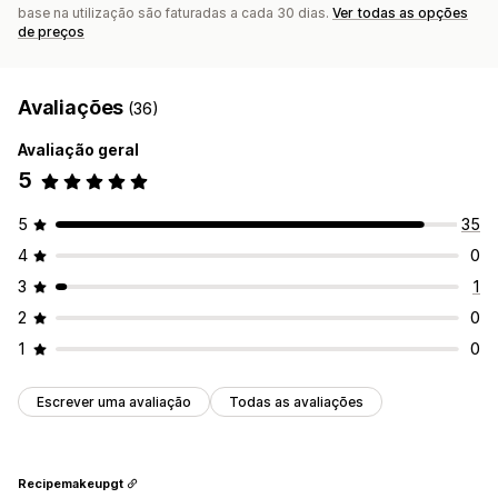
base na utilização são faturadas a cada 30 dias.
Ver todas as opções
Desempenho da recomendação
Sugestões de otimização
de preços
Canalize o desempenho
Avaliações
(36)
Avaliação geral
5
5
35
4
0
3
1
2
0
1
0
Escrever uma avaliação
Todas as avaliações
Recipemakeupgt