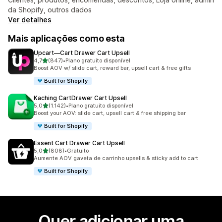
da Shopify, outros dados
Ver detalhes
Mais aplicações como esta
Upcart—Cart Drawer Cart Upsell
de 5 estrelas
4,7
(847)
•
Plano gratuito disponível
847 total de avaliações
Boost AOV w/ slide cart, reward bar, upsell cart & free gifts
Built for Shopify
Kaching CartDrawer Cart Upsell
de 5 estrelas
5,0
(1.142)
•
Plano gratuito disponível
1142 total de avaliações
Boost your AOV: slide cart, upsell cart & free shipping bar
Built for Shopify
Essent Cart Drawer Cart Upsell
de 5 estrelas
5,0
(808)
•
Gratuito
808 total de avaliações
Aumente AOV gaveta de carrinho upsells & sticky add to cart
Built for Shopify
Quer adicionar uma