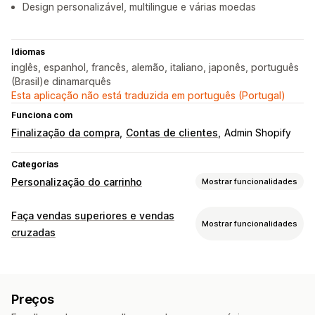
Design personalizável, multilingue e várias moedas
Idiomas
inglês, espanhol, francês, alemão, italiano, japonês, português
(Brasil)e dinamarquês
Esta aplicação não está traduzida em português (Portugal)
Funciona com
Finalização da compra
Contas de clientes
Admin Shopify
Categorias
Personalização do carrinho
Mostrar funcionalidades
Apresentação do carrinho
Faça vendas superiores e vendas
Mostrar funcionalidades
Anúncios
Estilos personalizados
Regras personalizadas
cruzadas
HTML personalizado
CSS personalizado
Personalização
Campos de desconto
Promoções
Papel de embrulho
Venda superior do carrinho
Reatividade móvel
Painel deslizante do carrinho
Preços
Venda superior na finalização da compra
Carrinho fixo
Caixa de verificação dos termos