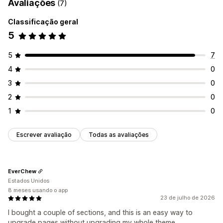
Avaliações
(7)
Classificação geral
5
5
7
4
0
3
0
2
0
1
0
Escrever avaliação
Todas as avaliações
EverChew
Estados Unidos
8 meses usando o app
23 de julho de 2026
I bought a couple of sections, and this is an easy way to
upgrade pages without upgrading my whole theme.