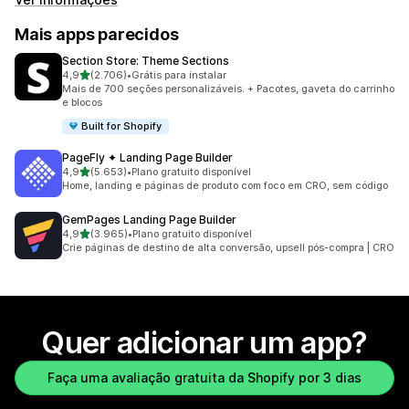
Mais apps parecidos
Section Store: Theme Sections
de 5 estrelas
4,9
(2.706)
•
Grátis para instalar
2706 avaliações ao todo
Mais de 700 seções personalizáveis. + Pacotes, gaveta do carrinho
e blocos
Built for Shopify
PageFly ✦ Landing Page Builder
de 5 estrelas
4,9
(5.653)
•
Plano gratuito disponível
5653 avaliações ao todo
Home, landing e páginas de produto com foco em CRO, sem código
GemPages Landing Page Builder
de 5 estrelas
4,9
(3.965)
•
Plano gratuito disponível
3965 avaliações ao todo
Crie páginas de destino de alta conversão, upsell pós-compra | CRO
Quer adicionar um app?
Faça uma avaliação gratuita da Shopify por 3 dias