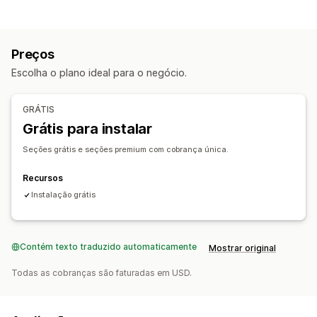
Tipos de páginas
Páginas de destino
Páginas iniciais
Páginas de produtos
Preços
Coleções
Páginas de futuros lançamentos
Blogs
Escolha o plano ideal para o negócio.
Perguntas frequentes
Páginas de centrais de ajuda
Páginas de contato
Páginas "Quem somos"
GRÁTIS
Páginas de carrinhos
Visão rápida
Rodapés
Formulários
Grátis para instalar
Páginas 404
Páginas de imprensa
Páginas de carreiras
Página de avaliações
Páginas de preços
Seções grátis e seções premium com cobrança única.
Seções de temas
Páginas personalizadas
Recursos
Gerenciamento de páginas
Instalação grátis
Ferramenta de edição
Elementos
Modelos
Seções globais
Estilos globais
Fontes personalizadas
Contém texto traduzido automaticamente
Responsividade para dispositivos móveis
Mostrar original
Carregamento lento
Todas as cobranças são faturadas em USD.