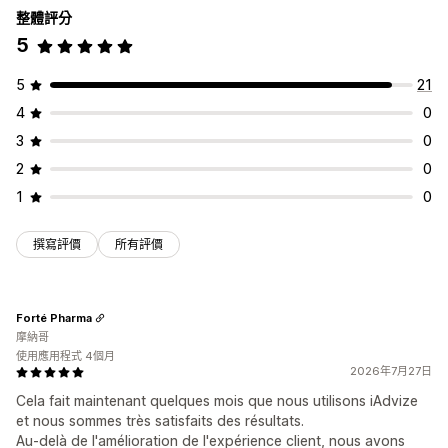
整體評分
5
5
21
4
0
3
0
2
0
1
0
撰寫評價
所有評價
Forté Pharma
摩納哥
使用應用程式 4個月
2026年7月27日
Cela fait maintenant quelques mois que nous utilisons iAdvize
et nous sommes très satisfaits des résultats.
Au-delà de l'amélioration de l'expérience client, nous avons