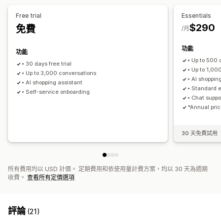
自訂
免費贈品
商品附加元件
商品推薦
經常一起購買的商品
Free trial
Essentials
顏色和字型
表情符號和貼圖
聊天視窗
營業時間
歡迎訊息
大量購買折扣
分層折扣
AI 推薦功能
$290
免費
/月
聊天按鈕
標記
指派聊天
聊天流程
專員顯示圖片
分析
功能
功能
A/B 測試
點閱率
轉換率
推薦成效
最佳化建議
漏斗成效
• Up to 500 
• 30 days free trial
• Up to 1,0
• Up to 3,000 conversations
• AI shoppin
• AI shopping assistant
• Standard 
• Self-service onboarding
• Chat suppo
*Annual pric
30 天免費試用
所有費用均以 USD 計價。 定期費用和依使用量計費方案，均以 30 天為週期
收費。
查看所有定價選項
評論
(21)