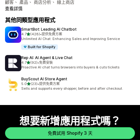
顧客、 產品、 商店分析、 線上商店
查看詳情
其他同類型應用程式
SmartBot: Leading AI Chatbot
滿分 5 顆星
4.7
(428)
•
提供免費方案
共有 428 則評價
Unlimited AI Chat: Enhancing Sales and Improving Service
Built for Shopify
Rep AI: AI Agent & Live Chat
滿分 5 顆星
4.7
(92)
•
免費安裝
共有 92 則評價
Proactive AI chat turns browsers into buyers & cuts tickets
BuyScout AI Store Agent
滿分 5 顆星
5.0
(23)
•
提供免費方案
共有 23 則評價
Sells and supports every shopper, before and after checkout.
想要新增應用程式嗎？
免費試用 Shopify 3 天