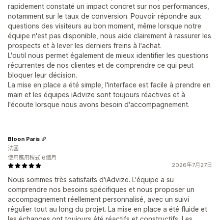
rapidement constaté un impact concret sur nos performances,
notamment sur le taux de conversion. Pouvoir répondre aux
questions des visiteurs au bon moment, même lorsque notre
équipe n'est pas disponible, nous aide clairement à rassurer les
prospects et à lever les derniers freins à l'achat.
L'outil nous permet également de mieux identifier les questions
récurrentes de nos clientes et de comprendre ce qui peut
bloquer leur décision.
La mise en place a été simple, l'interface est facile à prendre en
main et les équipes iAdvize sont toujours réactives et à
l'écoute lorsque nous avons besoin d'accompagnement.
Bloon Paris
法國
使用應用程式 6個月
2026年7月27日
Nous sommes très satisfaits d'iAdvize. L'équipe a su
comprendre nos besoins spécifiques et nous proposer un
accompagnement réellement personnalisé, avec un suivi
régulier tout au long du projet. La mise en place a été fluide et
les échanges ont toujours été réactifs et constructifs. Les