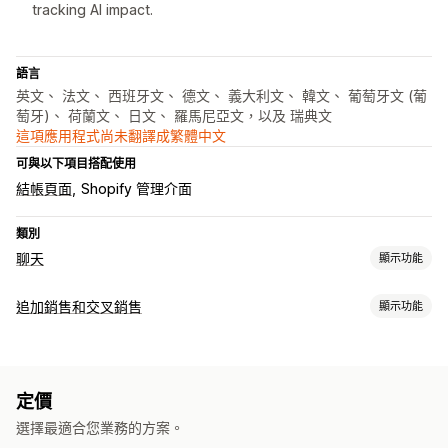
tracking AI impact.
語言
英文、 法文、 西班牙文、 德文、 義大利文、 韓文、 葡萄牙文 (葡
萄牙)、 荷蘭文、 日文、 羅馬尼亞文，以及 瑞典文
這項應用程式尚未翻譯成繁體中文
可與以下項目搭配使用
結帳頁面
Shopify 管理介面
類別
聊天
顯示功能
即時傳訊
追加銷售和交叉銷售
顯示功能
AI 聊天機器人
即時訊息
多國語言
專員分析
顧客深入分析
自訂
自動回覆
產品頁面追加銷售
一鍵加入商品
彈出式視窗
多種幣別
折扣
常見問題
招呼語
商品推薦
快速回覆
訂單最新資訊
定價
多國語言
自訂規則
交叉銷售
追加銷售
問卷調查
選擇最適合您業務的方案。
銷售內容和建議