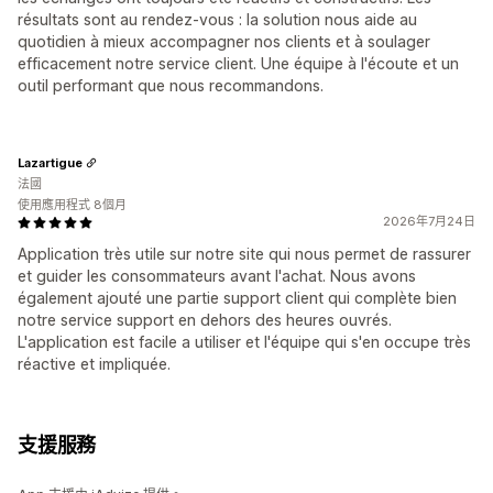
résultats sont au rendez-vous : la solution nous aide au
quotidien à mieux accompagner nos clients et à soulager
efficacement notre service client. Une équipe à l'écoute et un
outil performant que nous recommandons.
Lazartigue
法國
使用應用程式 8個月
2026年7月24日
Application très utile sur notre site qui nous permet de rassurer
et guider les consommateurs avant l'achat. Nous avons
également ajouté une partie support client qui complète bien
notre service support en dehors des heures ouvrés.
L'application est facile a utiliser et l'équipe qui s'en occupe très
réactive et impliquée.
支援服務