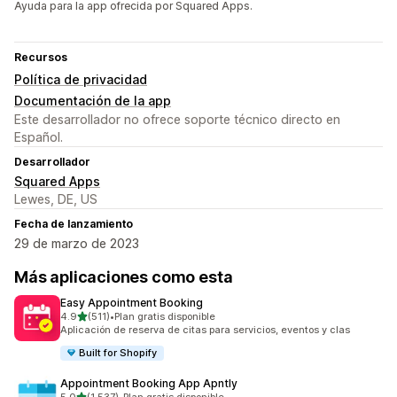
Ayuda para la app ofrecida por Squared Apps.
Recursos
Política de privacidad
Documentación de la app
Este desarrollador no ofrece soporte técnico directo en
Español.
Desarrollador
Squared Apps
Lewes, DE, US
Fecha de lanzamiento
29 de marzo de 2023
Más aplicaciones como esta
Easy Appointment Booking
de 5 estrellas
4.9
(511)
•
Plan gratis disponible
511 reseñas en total
Aplicación de reserva de citas para servicios, eventos y clas
Built for Shopify
Appointment Booking App Apntly
de 5 estrellas