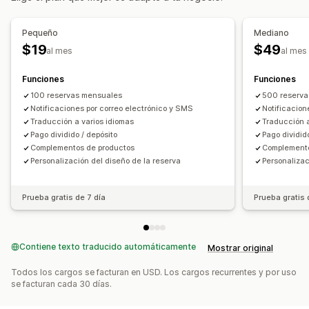
Calendario
Cronogramas
Franjas horarias
Fechas bloqueadas
Reserva múltiple
Cancelar reserva
Pequeño
Mediano
Límites de capacidad
Notificaciones de correo electrónico
$19
$49
al mes
al mes
Depósitos
Funciones
Funciones
Personalización
100 reservas mensuales
500 reserva
Páginas de reserva
Widget de calendario
Notificaciones por correo electrónico y SMS
Notificacion
Notificaciones personalizadas
Traducción a varios idiomas
Promoción de marca
Traducción a
Pago dividido / depósito
Pago dividid
CSS personalizado
Complementos de productos
Complemento
Personalización del diseño de la reserva
Personalizac
Prueba gratis de 7 día
Prueba gratis 
Contiene texto traducido automáticamente
Mostrar original
Todos los cargos se facturan en USD. Los cargos recurrentes y por uso
se facturan cada 30 días.