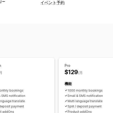
リー
イベント予約
イベントタイプ
予約
レンタル
サービス
予約管理
カレンダー
スケジュール
時間枠
除外
受付可能枠数
メール通知
前払金
カスタマイズ
予約ページ
カレンダーウィジェット
m
Pro
カスタムCSS
$129
/月
/月
機能
nthly bookings
1000 monthly bookings
& SMS notification
Email & SMS notification
language translate
Multi language translate
/ deposit payment
Split / deposit payment
ct addOns
Product addOns