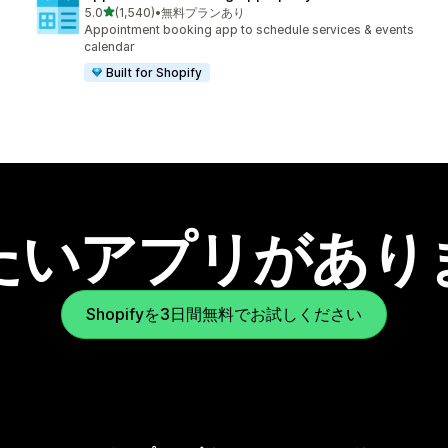
5つ星中
5.0
(1,540)
•
無料プランあり
合計レビュー数：1540件
Appointment booking app to schedule services & events
calendar
Built for Shopify
たいアプリがあり
Shopifyを3日間無料でお試しください