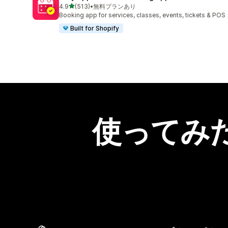
5つ星中
4.9
(513)
•
無料プランあり
合計レビュー数：513件
Booking app for services, classes, events, tickets & POS
Built for Shopify
使ってみ