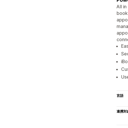
All i
booki
appoi
manag
appoi
conn
Eas
Sec
iBo
Cus
Use
言語
連携対