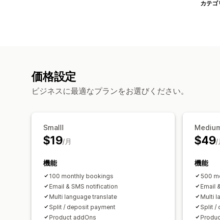
カテゴ
価格設定
ビジネスに最適なプランをお選びください。
Smalll
Mediu
$19
$49
/月
機能
機能
100 monthly bookings
500 mo
Email & SMS notification
Email 
Multi language translate
Multi 
Split / deposit payment
Split 
Product addOns
Produ