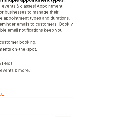
, events & classes! Appointment
for businesses to manage their
ple appointment types and durations,
reminder emails to customers. iBookly
ble email notifications keep you
 customer booking.
yments on-the-spot.
.
 fields.
 events & more.
ん