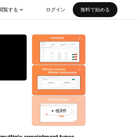
閲覧する
ログイン
無料で始める
+ 他3件
 multiple appointment types.