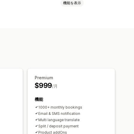
機能を表示
日の設定
複数予約
予約のキャンセル
カスタム通知
ブランディング
Premium
$999
/月
機能
1000+ monthly bookings
Email & SMS notification
Multi language translate
Split / deposit payment
Product addOns