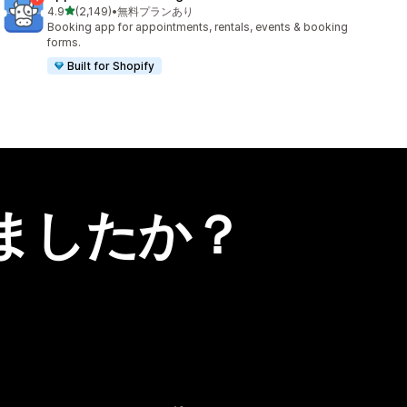
5つ星中
4.9
(2,149)
•
無料プランあり
合計レビュー数：2149件
Booking app for appointments, rentals, events & booking
forms.
Built for Shopify
ましたか？