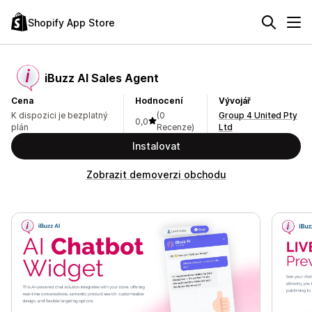
Shopify App Store
iBuzz AI Sales Agent
Cena
Hodnocení
Vývojář
K dispozici je bezplatný
(0
Group 4 United Pty
0,0
plán
Recenze)
Ltd
Instalovat
Zobrazit demoverzi obchodu