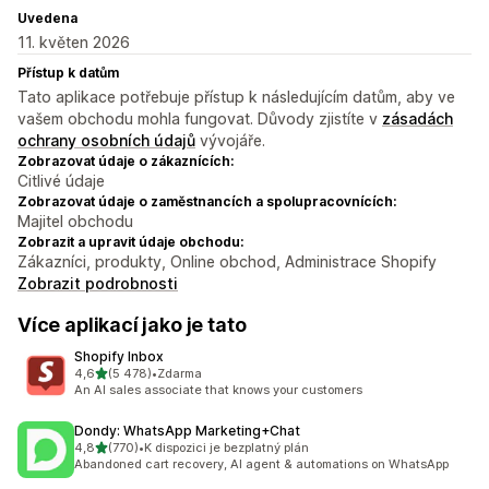
Uvedena
11. květen 2026
Přístup k datům
Tato aplikace potřebuje přístup k následujícím datům, aby ve
vašem obchodu mohla fungovat. Důvody zjistíte v
zásadách
ochrany osobních údajů
vývojáře.
Zobrazovat údaje o zákaznících:
Citlivé údaje
Zobrazovat údaje o zaměstnancích a spolupracovnících:
Majitel obchodu
Zobrazit a upravit údaje obchodu:
Zákazníci, produkty, Online obchod, Administrace Shopify
Zobrazit podrobnosti
Více aplikací jako je tato
Shopify Inbox
z 5 hvězd
4,6
(5 478)
•
Zdarma
Celkový počet recenzí: 5478
An AI sales associate that knows your customers
Dondy: WhatsApp Marketing+Chat
z 5 hvězd
4,8
(770)
•
K dispozici je bezplatný plán
Celkový počet recenzí: 770
Abandoned cart recovery, AI agent & automations on WhatsApp