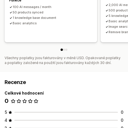
Funkce
2,000 AI me
100 AI messages / month
500 product
50 products synced
5 knowledg
1 knowledge base document
Basic analyt
Basic analytics
Image sear
Remove bra
Všechny poplatky jsou fakturovány v měně USD. Opakované poplatky
a poplatky založené na použití jsou fakturovány každých 30 dní.
Recenze
Celkové hodnocení
0
5
0
4
0