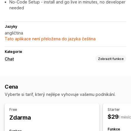
No-Code Setup - install and go live in minutes, no developer
needed
Jazyky
angličtina
Tato aplikace není přeložena do jazyka čeština
Kategorie
Chat
Zobrazit funkce
Posílání zpráv v reálném čase
AI chatovací boty
Nahrání souboru
Cena
Automatizované odpovědi
Vyberte si tarif, který nejlépe vyhovuje vašemu podnikání.
Nejčastější dotazy
Pozdravy
Doporučené produkty
Přizpůsobení
Free
Starter
$29
Zdarma
Okno chatu
Uvítací zprávy
/ měsíc
Funkce