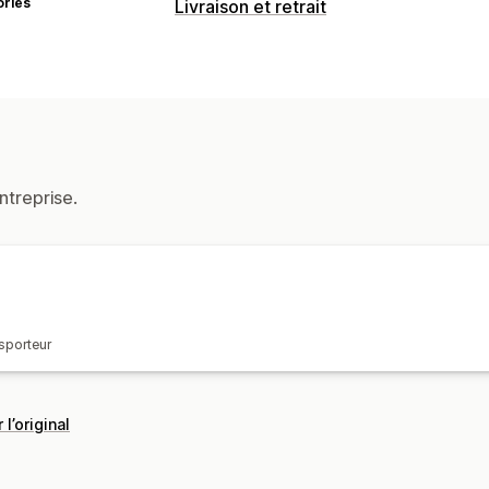
ories
Livraison et retrait
ntreprise.
nsporteur
 l’original