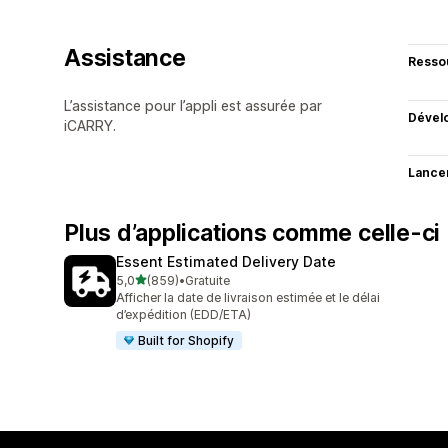
Assistance
Resso
L’assistance pour l’appli est assurée par
Dével
iCARRY.
Lance
Plus d’applications comme celle-ci
Essent Estimated Delivery Date
étoile(s) sur 5
5,0
(859)
•
Gratuite
859 avis au total
Afficher la date de livraison estimée et le délai
d’expédition (EDD/ETA)
Built for Shopify