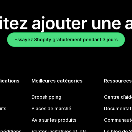
tez ajouter une a
Essayez Shopify gratuitement pendant 3 jours
lications
Meilleures catégories
Ressources
Dropshipping
Centre d’aid
its
Places de marché
Documentati
Avis sur les produits
Communauté
péditions
Ventes incitatives et lots
Le blog de 