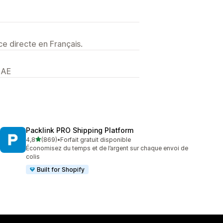
e directe en Français.
 AE
Packlink PRO Shipping Platform
étoile(s) sur 5
4,8
(869)
•
Forfait gratuit disponible
869 avis au total
Économisez du temps et de l’argent sur chaque envoi de
colis
Built for Shopify