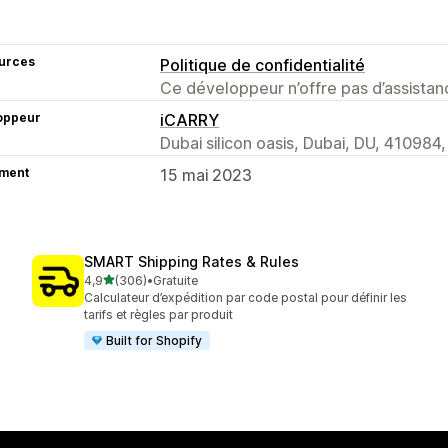
urces
Politique de confidentialité
Ce développeur n’offre pas d’assistanc
oppeur
iCARRY
Dubai silicon oasis, Dubai, DU, 410984,
ment
15 mai 2023
SMART Shipping Rates & Rules
étoile(s) sur 5
4,9
(306)
•
Gratuite
306 avis au total
Calculateur d’expédition par code postal pour définir les
tarifs et règles par produit
Built for Shopify