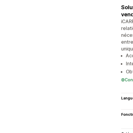
Solu
vend
iCARR
relat
néces
entre
uniqu
Acc
In
Obt
Con
Langu
Fonct