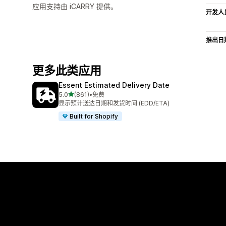
应用支持由 iCARRY 提供。
开发人
推出日
更多此类应用
Essent Estimated Delivery Date
星（满分 5 星）
5.0
(861)
•
免费
总共 861 条评论
显示预计送达日期和发货时间 (EDD/ETA)
Built for Shopify