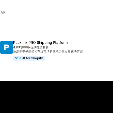
 AE
Packlink PRO Shipping Platform
星（满分 5 星）
4.8
(869)
•
提供免费套餐
总共 869 条评论
适用于电子商务和在线市场的多承运商发货解决方案
Built for Shopify