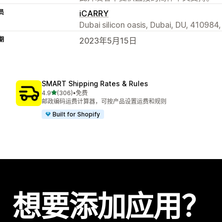
员
iCARRY
Dubai silicon oasis, Dubai, DU, 410984,
期
2023年5月15日
SMART Shipping Rates & Rules
星（满分 5 星）
4.9
(306)
•
免费
总共 306 条评论
邮政编码运费计算器，可按产品设置运费和规则
Built for Shopify
想要添加应用？