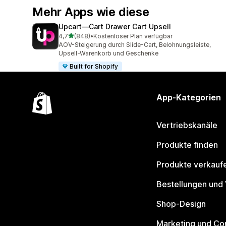
Mehr Apps wie diese
Upcart—Cart Drawer Cart Upsell
von 5 Sternen
4,7
(848)
•
Kostenloser Plan verfügbar
848 Rezensionen insgesamt
AOV-Steigerung durch Slide-Cart, Belohnungsleiste,
Upsell-Warenkorb und Geschenke
Built for Shopify
App-Kategorien
Vertriebskanäle
Produkte finden
Produkte verkauf
Bestellungen und
Shop-Design
Marketing und Co