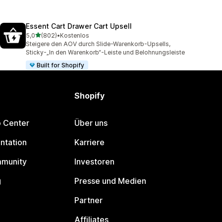
Essent Cart Drawer Cart Upsell
von 5 Sternen
5,0
(802)
•
Kostenlos
802 Rezensionen insgesamt
Steigere den AOV durch Slide-Warenkorb-Upsells,
Sticky-„In den Warenkorb“-Leiste und Belohnungsleiste
Built for Shopify
Shopify
p Center
Über uns
ntation
Karriere
mmunity
Investoren
g
Presse und Medien
Partner
Affiliates