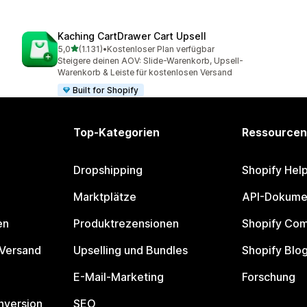
Kaching CartDrawer Cart Upsell
von 5 Sternen
5,0
(1.131)
•
Kostenloser Plan verfügbar
1131 Rezensionen insgesamt
Steigere deinen AOV: Slide-Warenkorb, Upsell-
Warenkorb & Leiste für kostenlosen Versand
Built for Shopify
Top-Kategorien
Ressourcen
Dropshipping
Shopify Hel
Marktplätze
API-Dokume
en
Produktrezensionen
Shopify Co
 Versand
Upselling und Bundles
Shopify Blo
E-Mail-Marketing
Forschung
nversion
SEO