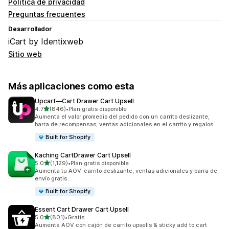
Política de privacidad
Preguntas frecuentes
Desarrollador
iCart by Identixweb
Sitio web
Más aplicaciones como esta
Upcart—Cart Drawer Cart Upsell
de 5 estrellas
4.7
(846)
•
Plan gratis disponible
846 reseñas en total
Aumenta el valor promedio del pedido con un carrito deslizante,
barra de recompensas, ventas adicionales en el carrito y regalos
Built for Shopify
Kaching CartDrawer Cart Upsell
de 5 estrellas
5.0
(1,129)
•
Plan gratis disponible
1129 reseñas en total
Aumenta tu AOV: carrito deslizante, ventas adicionales y barra de
envío gratis
Built for Shopify
Essent Cart Drawer Cart Upsell
de 5 estrellas
5.0
(801)
•
Gratis
801 reseñas en total
Aumenta AOV con cajón de carrito upsells & sticky add to cart