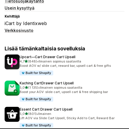
Tietosuojakäytäntö
Usein kysyttyä
Kehittäjä
iCart by Identixweb
Verkkosivusto
Lisää tämänkaltaisia sovelluksia
Upcart—Cart Drawer Cart Upsell
/ 5 tähteä
4,7
(848)
•
Ilmainen sopimus saatavilla
848 arvostelua yhteensä
Boost AOV w/ slide cart, reward bar, upsell cart & free gifts
Built for Shopify
Kaching CartDrawer Cart Upsell
/ 5 tähteä
5,0
(1 135)
•
Ilmainen sopimus saatavilla
1135 arvostelua yhteensä
Boost your AOV: slide cart, upsell cart & free shipping bar
Built for Shopify
Essent Cart Drawer Cart Upsell
/ 5 tähteä
5,0
(801)
•
Ilmainen
801 arvostelua yhteensä
Lift AOV via Slide Cart Upsell, Sticky Add to Cart, Reward Bar
Built for Shopify