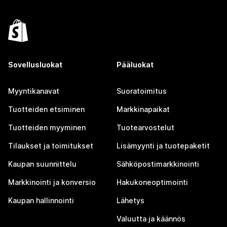
Sovellusluokat
Pääluokat
Myyntikanavat
Suoratoimitus
Tuotteiden etsiminen
Markkinapaikat
Tuotteiden myyminen
Tuotearvostelut
Tilaukset ja toimitukset
Lisämyynti ja tuotepaketit
Kaupan suunnittelu
Sähköpostimarkkinointi
Markkinointi ja konversio
Hakukoneoptimointi
Kaupan hallinnointi
Lähetys
Valuutta ja käännös