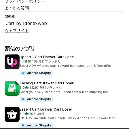
プライバシーポリシー
よくある質問
開発者
iCart by Identixweb
ウェブサイト
類似のアプリ
Upcart—Cart Drawer Cart Upsell
5つ星中
4.7
(846)
•
無料プランあり
合計レビュー数：846件
Boost AOV w/ slide cart, reward bar, upsell cart & free gifts
Built for Shopify
Kaching CartDrawer Cart Upsell
5つ星中
5.0
(1,129)
•
無料プランあり
合計レビュー数：1129件
Boost your AOV: slide cart, upsell cart & free shipping bar
Built for Shopify
Essent Cart Drawer Cart Upsell
5つ星中
5.0
(795)
•
無料
合計レビュー数：795件
Lift AOV via Slide Cart Upsell, Sticky Add to Cart, Reward Bar
Built for Shopify