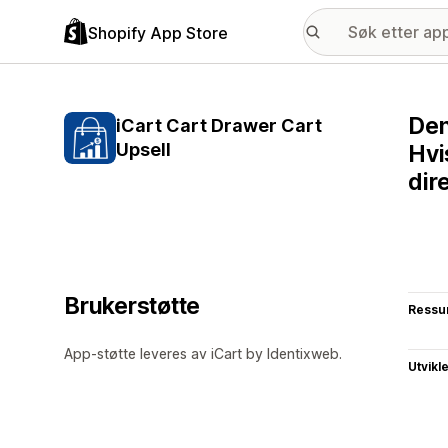
Shopify App Store
Den
iCart Cart Drawer Cart
Upsell
Hvi
dir
Brukerstøtte
Ressu
App-støtte leveres av iCart by Identixweb.
Utvikl