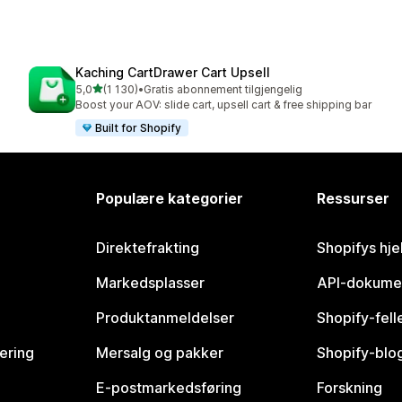
Kaching CartDrawer Cart Upsell
av 5 stjerner
5,0
(1 130)
•
Gratis abonnement tilgjengelig
Totalt 1130 omtaler
Boost your AOV: slide cart, upsell cart & free shipping bar
Built for Shopify
Populære kategorier
Ressurser
Direktefrakting
Shopifys hje
Markedsplasser
API-dokume
Produktanmeldelser
Shopify-fel
vering
Mersalg og pakker
Shopify-blo
E-postmarkedsføring
Forskning