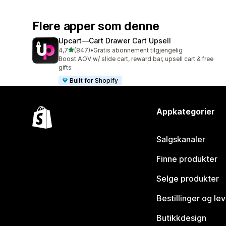
Flere apper som denne
Upcart—Cart Drawer Cart Upsell
av 5 stjerner
4,7
(847)
•
Gratis abonnement tilgjengelig
Totalt 847 omtaler
Boost AOV w/ slide cart, reward bar, upsell cart & free
gifts
Built for Shopify
Appkategorier
Salgskanaler
Finne produkter
Selge produkter
Bestillinger og le
Butikkdesign