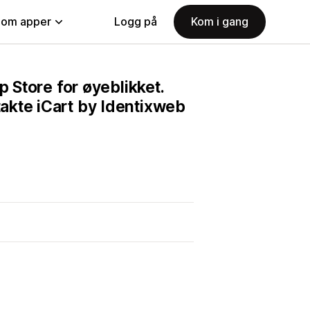
nom apper
Logg på
Kom i gang
p Store for øyeblikket.
akte iCart by Identixweb