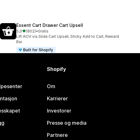
Essent Cart Drawer Cart Upsell
av 5 stjerner
5,0
(802)
•
Gratis
Totalt 802 omtaler
Lift AOV via Slide Cart Upsell, Sticky Add to Cart, Reward
Bar
Built for Shopify
Shopify
lpesenter
Om
ntasjon
Karrierer
lesskapet
Investorer
gg
Presse og media
Partnere