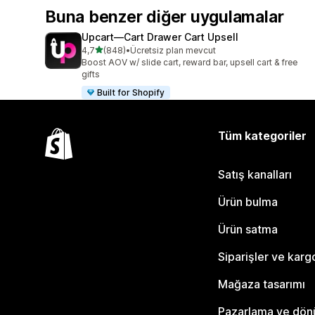
Buna benzer diğer uygulamalar
Upcart—Cart Drawer Cart Upsell
5 yıldız üzerinden
4,7
(848)
•
Ücretsiz plan mevcut
toplam 848 değerlendirme
Boost AOV w/ slide cart, reward bar, upsell cart & free
gifts
Built for Shopify
Tüm kategoriler
Satış kanalları
Ürün bulma
Ürün satma
Siparişler ve karg
Mağaza tasarımı
Pazarlama ve dö