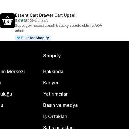
Essent Cart Drawer Cart Upsell
5 yıldız üzerinden
5,0
(802)
•
Ücretsiz
toplam 802 değerlendirme
Sepet çekmecesi upsell & sticky sepete ekle ile AOV
artırın
Built for Shopify
Shopify
dım Merkezi
Hakkında
i
Kariyer
luluğu
Yatırımcılar
gu
Basın ve medya
İş Ortakları
Satış ortakları