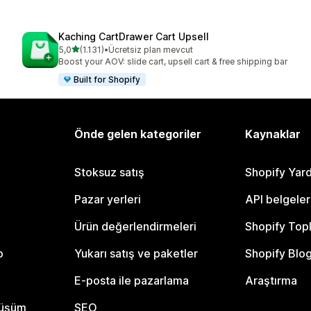
Kaching CartDrawer Cart Upsell
5 yıldız üzerinden
5,0
(1.131)
•
Ücretsiz plan mevcut
toplam 1131 değerlendirme
Boost your AOV: slide cart, upsell cart & free shipping bar
Built for Shopify
Önde gelen kategoriler
Kaynaklar
Stoksuz satış
Shopify Yar
Pazar yerleri
API belgeler
Ürün değerlendirmeleri
Shopify Top
o
Yukarı satış ve paketler
Shopify Blo
E-posta ile pazarlama
Araştırma
nüşüm
SEO