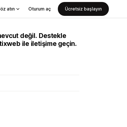
öz atın
Oturum aç
Ücretsiz başlayın
evcut değil. Destekle
tixweb ile iletişime geçin.