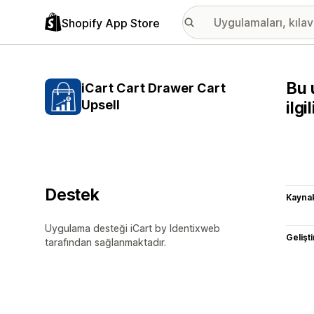
Shopify App Store
Bu 
iCart Cart Drawer Cart
Upsell
ilg
Destek
Kaynak
Uygulama desteği iCart by Identixweb
Gelişti
tarafından sağlanmaktadır.