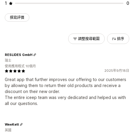
1
0
撰寫評價
調整搜尋範圍
排序
RESLIDES GmbH
瑞士
使用應用程式 10個月
2025年9月18日
Great app that further improves our offering to our customers
by allowing them to return their old products and receive a
discount on their new order.
The entire iceep team was very dedicated and helped us with
all our questions.
WeeKett
英國