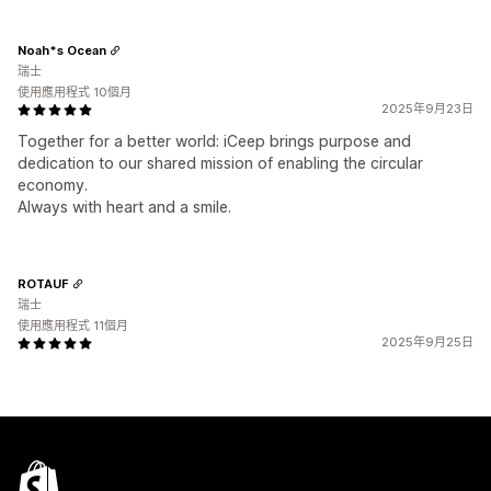
Noah*s Ocean
瑞士
使用應用程式 10個月
2025年9月23日
Together for a better world: iCeep brings purpose and
dedication to our shared mission of enabling the circular
economy.
Always with heart and a smile.
ROTAUF
瑞士
使用應用程式 11個月
2025年9月25日