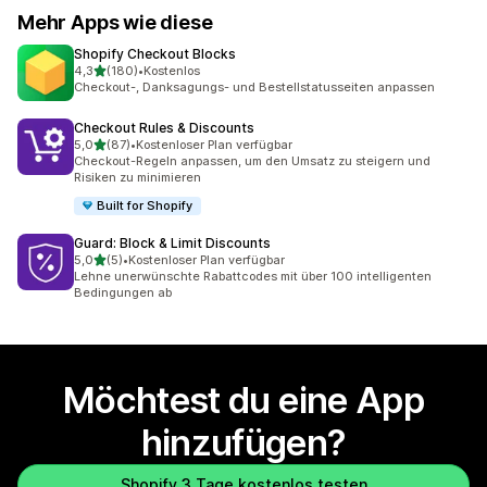
Mehr Apps wie diese
Shopify Checkout Blocks
von 5 Sternen
4,3
(180)
•
Kostenlos
180 Rezensionen insgesamt
Checkout-, Danksagungs- und Bestellstatusseiten anpassen
Checkout Rules & Discounts
von 5 Sternen
5,0
(87)
•
Kostenloser Plan verfügbar
87 Rezensionen insgesamt
Checkout-Regeln anpassen, um den Umsatz zu steigern und
Risiken zu minimieren
Built for Shopify
Guard: Block & Limit Discounts
von 5 Sternen
5,0
(5)
•
Kostenloser Plan verfügbar
5 Rezensionen insgesamt
Lehne unerwünschte Rabattcodes mit über 100 intelligenten
Bedingungen ab
Möchtest du eine App
hinzufügen?
Shopify 3 Tage kostenlos testen