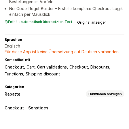
Bestellungen im Vorfeld
No-Code-Regel-Builder – Erstelle komplexe Checkout-Logik
einfach per Mausklick
Enthält automatisch übersetzten Text
Original anzeigen
Sprachen
Englisch
Für diese App ist keine Übersetzung auf Deutsch vorhanden.
Kompatibel mit
Checkout
Cart
Cart validations
Checkout
Discounts
Functions
Shipping discount
Kategorien
Rabatte
Funktionen anzeigen
Rabatt-Typen
Checkout – Sonstiges
Rabattcodes
BOGO
Preisstaffelung
Mengenrabatte
Mengenstaffelungen
Prozentuale Rabatte