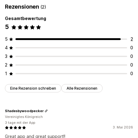
Großhandelspreise
Kostenloser Versand
Rezensionen
(2)
Checkout-Rabatte
Produkt-Bundles
Banner
Gesamtbewertung
Rabatte verwalten
5
Massenbearbeitung
Kampagnen
Rabattstapelung
Automatisierungen
Segmentierung
Tagging
5
2
4
0
3
0
2
0
1
0
Eine Rezension schreiben
Alle Rezensionen
Shadesbywoodpecker
Vereinigtes Königreich
3 tage mit der App
3. Mai 2026
Great app and great support!!