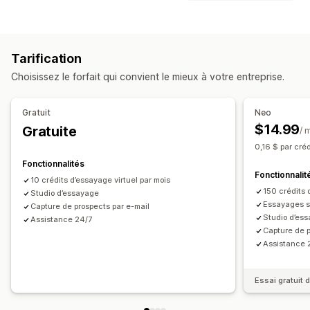
Réalité virtuelle
Essayage virtuel
Propulsé par l’IA
Outils de comparaison
Personnalisation
Pop-ups
Tableaux des tailles
Essayage virtuel
Création de modèles
Variantes
Produits personnalisés
Tarification
Recommandations basées sur l’IA
Importations de fichiers
Image de marque personnalisée
Choisissez le forfait qui convient le mieux à votre entreprise.
Mettre en avant les différences
Images
Optimisation pour le format mobile
Analyses de données
Gratuit
Neo
Options d’affichage
$14.99
Gratuite
/ 
Graphique flottant
Conversion d’unités
0,16 $ par cré
Fonctionnalités
Fonctionnalit
10 crédits d’essayage virtuel par mois
150 crédits 
Studio d’essayage
Essayages s
Capture de prospects par e-mail
Studio d’es
Assistance 24/7
Capture de p
Assistance 
Essai gratuit d