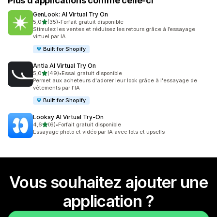
Plus d’applications comme celle-ci
GenLook: AI Virtual Try On
étoile(s) sur 5
5,0
(35)
•
Forfait gratuit disponible
35 avis au total
Stimulez les ventes et réduisez les retours grâce à l’essayage
virtuel par IA.
Built for Shopify
Antla AI Virtual Try On
étoile(s) sur 5
5,0
(49)
•
Essai gratuit disponible
49 avis au total
Permet aux acheteurs d'adorer leur look grâce à l'essayage de
vêtements par l'IA
Built for Shopify
Looksy AI Virtual Try‑On
étoile(s) sur 5
4,6
(6)
•
Forfait gratuit disponible
6 avis au total
Essayage photo et vidéo par IA avec lots et upsells
Vous souhaitez ajouter une
application ?