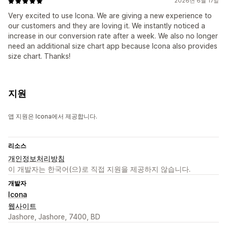
2026년 6월 17일
Very excited to use Icona. We are giving a new experience to
our customers and they are loving it. We instantly noticed a
increase in our conversion rate after a week. We also no longer
need an additional size chart app because Icona also provides
size chart. Thanks!
지원
앱 지원은 Icona에서 제공합니다.
리소스
개인정보처리방침
이 개발자는 한국어(으)로 직접 지원을 제공하지 않습니다.
개발자
Icona
웹사이트
Jashore, Jashore, 7400, BD