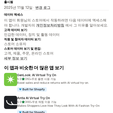
출시됨
2025년 11월 12일 ·
변경 로그
데이터 액세스
이 앱이 회원님의 스토어에서 작동하려면 다음 데이터에 액세스해
야 합니다. 개발자의
개인정보처리방침
에서 그 이유를 알아보세요.
고객 데이터 보기:
민감한 데이터, 장치 및 활동 데이터
직원 및 참여자 데이터 보기:
스토어 소유자
스토어 데이터 보기 및 편집:
고객, 제품, 주문, 온라인 스토어
세부 정보 보기
이 앱과 비슷한 더 많은 앱 보기
GenLook: AI Virtual Try On
별 5개 중
5.0
(35)
•
무료 플랜 사용 가능
총 리뷰 35개
Boost sales and reduce returns with AI virtual try-on.
Built for Shopify
Antla AI Virtual Try On
별 5개 중
5.0
(49)
•
무료 체험 이용 가능
총 리뷰 49개
Makes Shoppers Love How They Look With AI Fashion Try-On
Built for Shopify