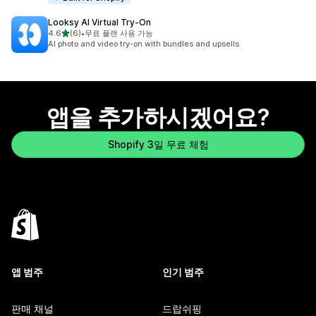
Looksy AI Virtual Try‑On
별 5개 중
4.6
(6)
•
무료 플랜 사용 가능
총 리뷰 6개
AI photo and video try-on with bundles and upsells
앱을 추가하시겠어요?
Shopify 3일 무료 체험
앱 범주
인기 범주
판매 채널
드랍쉬핑