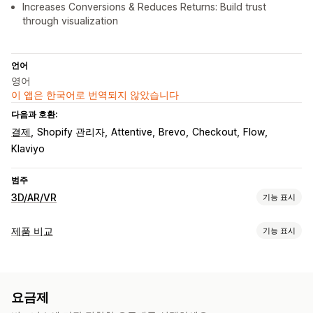
Increases Conversions & Reduces Returns: Build trust
through visualization
언어
영어
이 앱은 한국어로 번역되지 않았습니다
다음과 호환:
결제
Shopify 관리자
Attentive
Brevo
Checkout
Flow
Klaviyo
범주
3D/AR/VR
기능 표시
시각화
제품 비교
기능 표시
가상현실
제품 가상 착용(사용)
AI 기반
비교 도구
맞춤 설정
팝업
사이즈 표
제품 가상 착용(사용)
AI 권장 사항
모델 생성
이형 상품
사용자 지정 제품
파일 업로드
요금제
차이 강조 표시
이미지
분석
사용자 지정 브랜딩
모바일 반응형