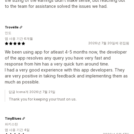
the sizing of the earrings didn't make sense, but reaching out
to the team for assistance solved the issues we had.
Trovélle
인도
앱 사용 기간 6개월
2026년 7월 20일에 편집됨
We been using app for atleast 4-5 months now, the developer
of the app resolves any query you have very fast and
response from him has a very quick turn around time.
I had a very good experience with this app developers. They
are very positive in taking feedback and implementing them as
much as possible.
답글 Icona개 2026년 7월 21일
Thank you for keeping your trust on us.
TinyBlues
파키스탄
앱 사용 기간 4일