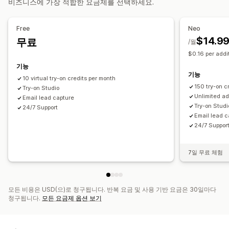
비즈니스에 가장 적합한 요금제를 선택하세요.
표시 옵션
플로팅 차트
단위 전환
Free
Neo
$14.9
무료
/월
$0.16 per addit
기능
기능
10 virtual try-on credits per month
150 try-on c
Try-on Studio
Unlimited ad
Email lead capture
Try-on Studi
24/7 Support
Email lead c
24/7 Suppor
7일 무료 체험
모든 비용은 USD(으)로 청구됩니다. 반복 요금 및 사용 기반 요금은 30일마다
청구됩니다.
모든 요금제 옵션 보기