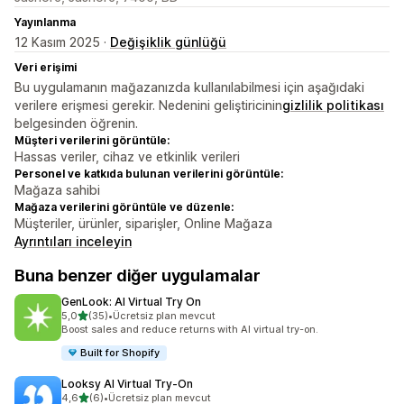
Yayınlanma
12 Kasım 2025 ·
Değişiklik günlüğü
Veri erişimi
Bu uygulamanın mağazanızda kullanılabilmesi için aşağıdaki
verilere erişmesi gerekir. Nedenini geliştiricinin
gizlilik politikası
belgesinden öğrenin.
Müşteri verilerini görüntüle:
Hassas veriler, cihaz ve etkinlik verileri
Personel ve katkıda bulunan verilerini görüntüle:
Mağaza sahibi
Mağaza verilerini görüntüle ve düzenle:
Müşteriler, ürünler, siparişler, Online Mağaza
Ayrıntıları inceleyin
Buna benzer diğer uygulamalar
GenLook: AI Virtual Try On
5 yıldız üzerinden
5,0
(35)
•
Ücretsiz plan mevcut
toplam 35 değerlendirme
Boost sales and reduce returns with AI virtual try-on.
Built for Shopify
Looksy AI Virtual Try‑On
5 yıldız üzerinden
4,6
(6)
•
Ücretsiz plan mevcut
toplam 6 değerlendirme