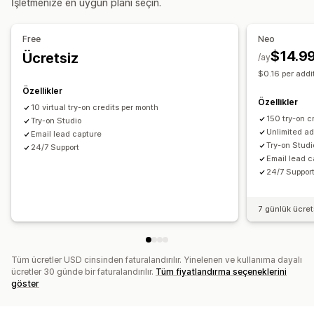
İşletmenize en uygun planı seçin.
Görüntüleme seçenekleri
Kayan çizelge
Birim dönüşümü
Free
Neo
$14.9
Ücretsiz
/ay
$0.16 per addit
Özellikler
Özellikler
10 virtual try-on credits per month
150 try-on c
Try-on Studio
Unlimited ad
Email lead capture
Try-on Studi
24/7 Support
Email lead c
24/7 Suppor
7 günlük ücre
Tüm ücretler USD cinsinden faturalandırılır. Yinelenen ve kullanıma dayalı
ücretler 30 günde bir faturalandırılır.
Tüm fiyatlandırma seçeneklerini
göster