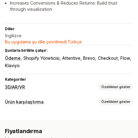
Increases Conversions & Reduces Returns: Build trust
through visualization
Diller
İngilizce
Bu uygulama şu dile çevrilmedi:Türkçe
Şunlarla birlikte çalışır:
Ödeme
Shopify Yöneticisi
Attentive
Brevo
Checkout
Flow
Klaviyo
Kategoriler
3D/AR/VR
Özellikleri göster
Görselleştirme
Ürün karşılaştırma
Özellikleri göster
Sanal gerçeklik
Sanal deneme
Yapay zeka destekli
Karşılaştırma araçları
Özelleştirme
Açılır pencereler
Beden çizelgeleri
Sanal deneme
Model oluşturma
Varyasyonlar
Özel ürünler
Fiyatlandırma
Yapay zeka önerileri
Farkları vurgulama
Görseller
Analiz
Dosya yükleme
Özel marka öğeleri
Mobil duyarlı