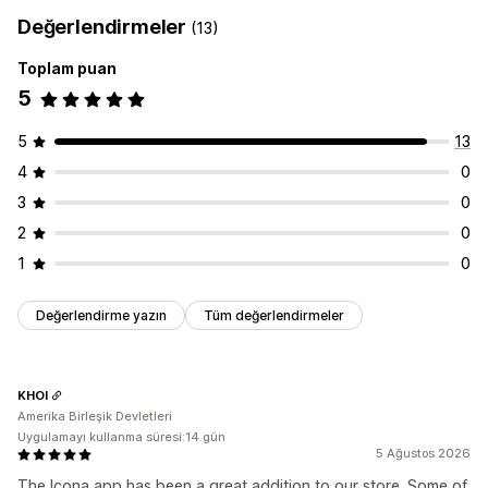
Değerlendirmeler
(13)
Toplam puan
5
5
13
4
0
3
0
2
0
1
0
Değerlendirme yazın
Tüm değerlendirmeler
KHOI
Amerika Birleşik Devletleri
Uygulamayı kullanma süresi:14 gün
5 Ağustos 2026
The Icona app has been a great addition to our store. Some of