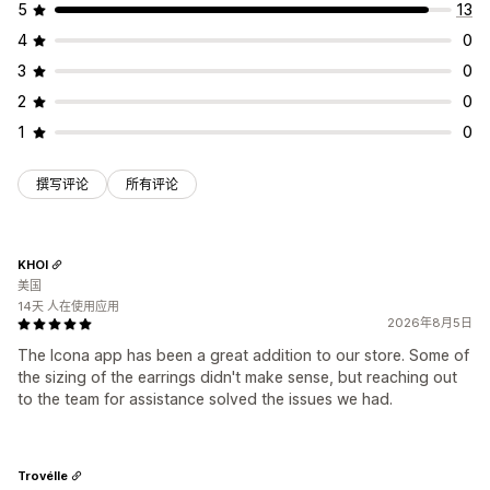
5
13
4
0
3
0
2
0
1
0
撰写评论
所有评论
KHOI
美国
14天 人在使用应用
2026年8月5日
The Icona app has been a great addition to our store. Some of
the sizing of the earrings didn't make sense, but reaching out
to the team for assistance solved the issues we had.
Trovélle