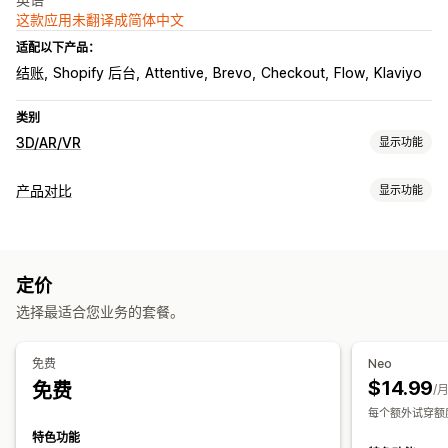
这款应用未翻译成简体中文
适配以下产品：
结账
Shopify 后台
Attentive
Brevo
Checkout
Flow
Klaviyo
类别
3D/AR/VR
显示功能
可视化
产品对比
显示功能
虚拟现实
虚拟试穿
AI 驱动
对比工具
自定义
弹出窗口
尺码表
虚拟试穿
AI 建议
突出显示不同之处
图片
模型创建
多属性
定制产品
文件上传
自定义品牌营销
定价
分析
自动适应移动设备
选择最适合您业务的套餐。
展示选项
浮动图表
单位换算
免费
Neo
$14.99
免费
/
每个额外试穿额度 
特色功能