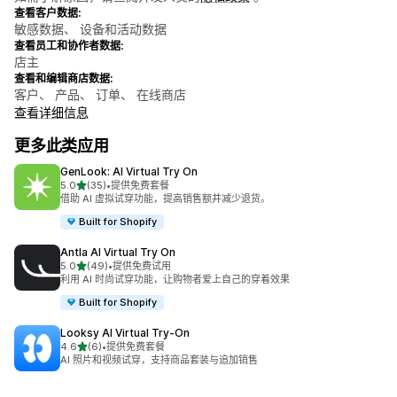
查看客户数据:
敏感数据、 设备和活动数据
查看员工和协作者数据:
店主
查看和编辑商店数据:
客户、 产品、 订单、 在线商店
查看详细信息
更多此类应用
GenLook: AI Virtual Try On
星（满分 5 星）
5.0
(35)
•
提供免费套餐
总共 35 条评论
借助 AI 虚拟试穿功能，提高销售额并减少退货。
Built for Shopify
Antla AI Virtual Try On
星（满分 5 星）
5.0
(49)
•
提供免费试用
总共 49 条评论
利用 AI 时尚试穿功能，让购物者爱上自己的穿着效果
Built for Shopify
Looksy AI Virtual Try‑On
星（满分 5 星）
4.6
(6)
•
提供免费套餐
总共 6 条评论
AI 照片和视频试穿，支持商品套装与追加销售