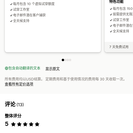
特色功能
每月包含 10 个虚拟试穿额度
每月包含 15
试穿工作室
按需提供无限
电子邮件潜在客户捕获
试穿工作室
全天候支持
电子邮件潜在
全天候支持
7 天免费试用
包含自动翻译的文本
显示原文
所有费用均以USD结算。 定期费用和基于使用情况的费用每 30 天收取一次。
查看所有定价选项
评论
(13)
整体评分
5