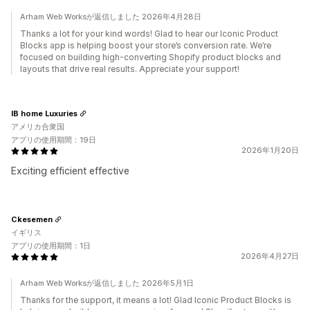
Arham Web Worksが返信しました 2026年4月28日
Thanks a lot for your kind words! Glad to hear our Iconic Product
Blocks app is helping boost your store’s conversion rate. We’re
focused on building high-converting Shopify product blocks and
layouts that drive real results. Appreciate your support!
IB home Luxuries
アメリカ合衆国
アプリの使用期間：19日
2026年1月20日
Exciting efficient effective
Ckesemen
イギリス
アプリの使用期間：1日
2026年4月27日
Arham Web Worksが返信しました 2026年5月1日
Thanks for the support, it means a lot! Glad Iconic Product Blocks is