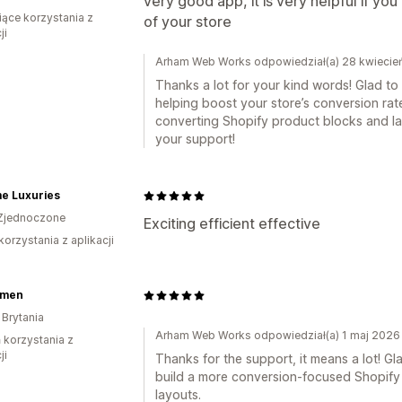
very good app, it is very helpful if yo
iące korzystania z
of your store
ji
Arham Web Works odpowiedział(a) 28 kwiecie
Thanks a lot for your kind words! Glad to
helping boost your store’s conversion rat
converting Shopify product blocks and lay
your support!
me Luxuries
Zjednoczone
Exciting efficient effective
korzystania z aplikacji
emen
 Brytania
Arham Web Works odpowiedział(a) 1 maj 2026
ń korzystania z
ji
Thanks for the support, it means a lot! Gl
build a more conversion-focused Shopify 
layouts.