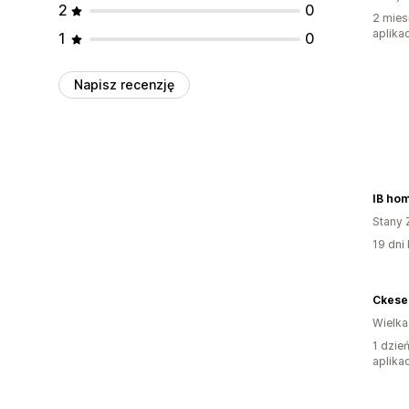
2
0
2 mies
aplikac
1
0
Napisz recenzję
IB ho
Stany 
19 dni 
Ckes
Wielka
1 dzie
aplikac