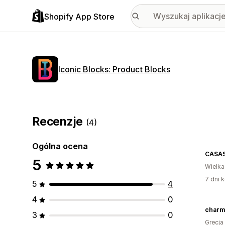
Shopify App Store
Iconic Blocks: Product Blocks
Recenzje
(4)
Ogólna ocena
CASA
5
Wielka
7 dni k
5
4
4
0
charm
3
0
Grecja