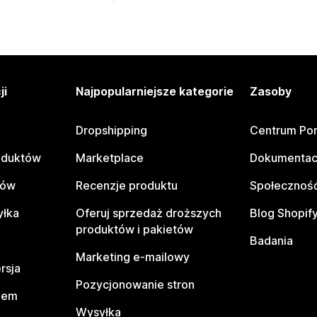
ji
Najpopularniejsze kategorie
Zasoby
Dropshipping
Centrum Po
oduktów
Marketplace
Dokumentac
tów
Recenzje produktu
Społeczność
yłka
Oferuj sprzedaż droższych
Blog Shopif
produktów i pakietów
Badania
Marketing e-mailowy
rsja
Pozycjonowanie stron
pem
Wysyłka