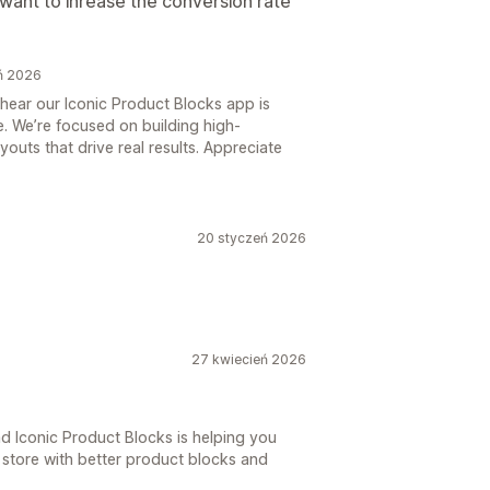
u want to inrease the conversion rate
ń 2026
 hear our Iconic Product Blocks app is
e. We’re focused on building high-
outs that drive real results. Appreciate
20 styczeń 2026
27 kwiecień 2026
ad Iconic Product Blocks is helping you
store with better product blocks and