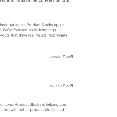
u want to inrease the conversion rate
 hear our Iconic Product Blocks app is
e. We’re focused on building high-
outs that drive real results. Appreciate
2026年1月20日
2026年4月27日
ad Iconic Product Blocks is helping you
store with better product blocks and