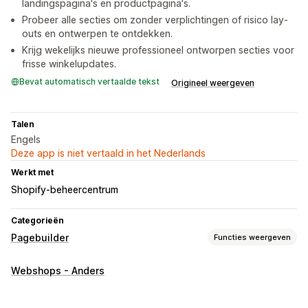
landingspagina's en productpagina's.
Probeer alle secties om zonder verplichtingen of risico lay-
outs en ontwerpen te ontdekken.
Krijg wekelijks nieuwe professioneel ontworpen secties voor
frisse winkelupdates.
Bevat automatisch vertaalde tekst
Origineel weergeven
Talen
Engels
Deze app is niet vertaald in het Nederlands
Werkt met
Shopify-beheercentrum
Categorieën
Pagebuilder
Functies weergeven
Soorten pagina's
Webshops - Anders
Landingspagina's
Homepages
Productpagina's
Collecties
Binnenkort beschikbaar-pagina's
Blogs