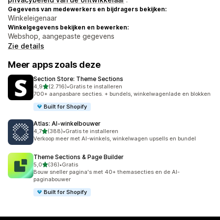
Gegevens van medewerkers en bijdragers bekijken:
Winkeleigenaar
Winkelgegevens bekijken en bewerken:
Webshop, aangepaste gegevens
Zie details
Meer apps zoals deze
Section Store: Theme Sections
van 5 sterren
4,9
(2.716)
•
Gratis te installeren
2716 recensies in totaal
700+ aanpasbare secties. + bundels, winkelwagenlade en blokken
Built for Shopify
Atlas: AI‑winkelbouwer
van 5 sterren
4,7
(388)
•
Gratis te installeren
388 recensies in totaal
Verkoop meer met AI-winkels, winkelwagen upsells en bundel
Theme Sections & Page Builder
van 5 sterren
5,0
(36)
•
Gratis
36 recensies in totaal
Bouw sneller pagina's met 40+ themasecties en de AI-
paginabouwer
Built for Shopify