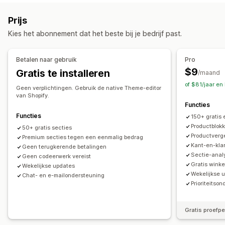
Veelgestelde vragen
Helpcentrum-pagina's
Prijs
Contactpagina's
Over ons-pagina's
Winkelwagenpagina's
Kies het abonnement dat het beste bij je bedrijf past.
Bedankpagina's
Snelle weergave
Voetteksten
Pop-ups
Formulieren
404-pagina's
Perspagina´s
Betalen naar gebruik
Pro
Vacaturepagina´s
Juridische pagina´s
Link-in-bio-pagina
$9
Gratis te installeren
/maand
Recensiepagina
Prijzenpagina's
Themasecties
of $81/jaar e
Pagina´s op maat
Geen verplichtingen. Gebruik de native Theme-editor
van Shopify.
Functies
Pagina´s beheren
Functies
150+ gratis 
Bewerkingstool
Elementen
Templates
Pagina's opslaan
Productblok
50+ gratis secties
Conceptpagina's
Globale secties
Globale stijlen
Productverge
Premium secties tegen een eenmalig bedrag
Kant-en-kla
Aangepaste lettertypen
Aangepaste code
Fragmenten
Geen terugkerende betalingen
Sectie-anal
Geen codeerwerk vereist
SEO
Mobiel responsief
Inzichten en tips
Analytics
Gratis winke
Wekelijkse updates
Testen
Wekelijkse 
Chat- en e-mailondersteuning
Prioriteitso
Gratis proefp