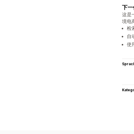
下一
这是
境电
检
自
使
Sprac
Kateg