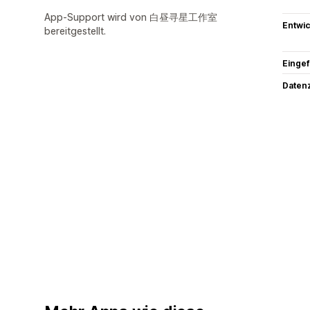
App-Support wird von 白昼寻星工作室
Entwic
bereitgestellt.
Eingef
Datenz