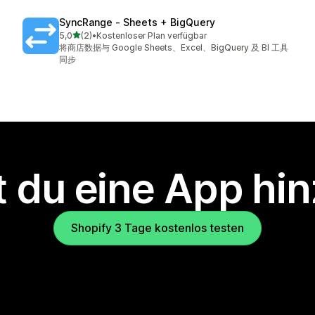
SyncRange ‑ Sheets + BigQuery
von 5 Sternen
5,0
(2)
•
Kostenloser Plan verfügbar
2 Rezensionen insgesamt
将商店数据与 Google Sheets、Excel、BigQuery 及 BI 工具
同步
 du eine App hi
Shopify 3 Tage kostenlos testen