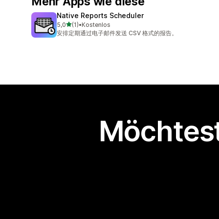
Mehr Apps wie diese
Native Reports Scheduler
von 5 Sternen
5,0
(1)
•
Kostenlos
1 Rezensionen insgesamt
安排定期通过电子邮件发送 CSV 格式的报告。
Möchtest