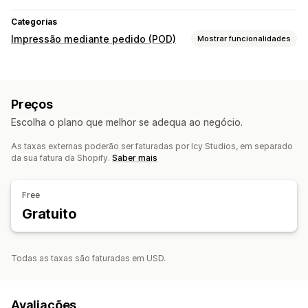
Categorias
Impressão mediante pedido (POD)
Mostrar funcionalidades
Personalização de produto
Ferramentas de design
Gerador de maquetes
Preços
Personalização
Escolha o plano que melhor se adequa ao negócio.
Produtos
As taxas externas poderão ser faturadas por Icy Studios, em separado
Vestuário
Chapéus
da sua fatura da Shopify.
Saber mais
Opções de envio
Marca branca
Processamento global
Free
Atualizações em tempo real
Gratuito
Rastreio de encomendas
Todas as taxas são faturadas em USD.
Avaliações