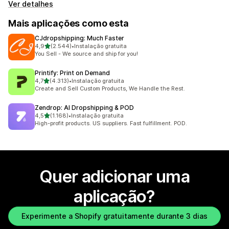
Ver detalhes
Mais aplicações como esta
CJdropshipping: Much Faster
de 5 estrelas
4,9
(2.544)
•
Instalação gratuita
2544 total de avaliações
You Sell - We source and ship for you!
Printify: Print on Demand
de 5 estrelas
4,7
(4.313)
•
Instalação gratuita
4313 total de avaliações
Create and Sell Custom Products, We Handle the Rest.
Zendrop: AI Dropshipping & POD
de 5 estrelas
4,5
(1.168)
•
Instalação gratuita
1168 total de avaliações
High-profit products. US suppliers. Fast fulfillment. POD.
Quer adicionar uma
aplicação?
Experimente a Shopify gratuitamente durante 3 dias