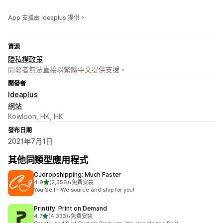
App 支援由 Ideaplus 提供。
資源
隱私權政策
開發者無法直接以繁體中文提供支援。
開發者
Ideaplus
網站
Kowloon, HK, HK
發布日期
2021年7月1日
其他同類型應用程式
CJdropshipping: Much Faster
滿分 5 顆星
4.9
(2,556)
•
免費安裝
共有 2556 則評價
You Sell - We source and ship for you!
Printify: Print on Demand
滿分 5 顆星
4.7
(4,333)
•
免費安裝
共有 4333 則評價