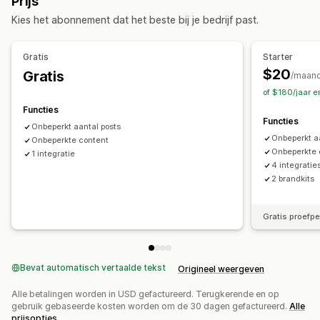
Prijs
Kies het abonnement dat het beste bij je bedrijf past.
Gratis
Starter
$20
Gratis
/maan
of $180/jaar 
Functies
Functies
Onbeperkt aantal posts
Onbeperkt a
Onbeperkte content
Onbeperkte 
1 integratie
4 integratie
2 brandkits
Gratis proefp
Bevat automatisch vertaalde tekst
Origineel weergeven
Alle betalingen worden in USD gefactureerd. Terugkerende en op
gebruik gebaseerde kosten worden om de 30 dagen gefactureerd.
Alle
prijsopties