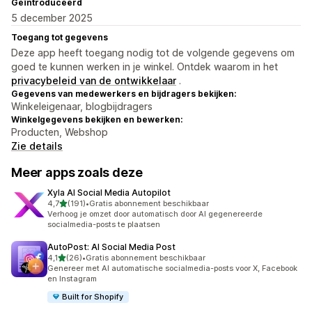
Geïntroduceerd
5 december 2025
Toegang tot gegevens
Deze app heeft toegang nodig tot de volgende gegevens om
goed te kunnen werken in je winkel. Ontdek waarom in het
privacybeleid van de ontwikkelaar
.
Gegevens van medewerkers en bijdragers bekijken:
Winkeleigenaar, blogbijdragers
Winkelgegevens bekijken en bewerken:
Producten, Webshop
Zie details
Meer apps zoals deze
Xyla AI Social Media Autopilot
van 5 sterren
4,7
(191)
•
Gratis abonnement beschikbaar
191 recensies in totaal
Verhoog je omzet door automatisch door AI gegenereerde
socialmedia-posts te plaatsen
AutoPost: AI Social Media Post
van 5 sterren
4,1
(26)
•
Gratis abonnement beschikbaar
26 recensies in totaal
Genereer met AI automatische socialmedia-posts voor X, Facebook
en Instagram
Built for Shopify