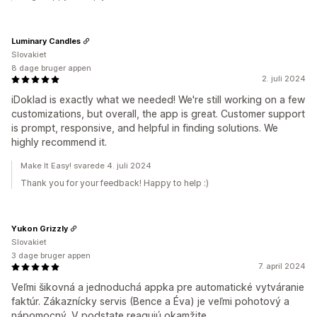
Luminary Candles
Slovakiet
8 dage bruger appen
2. juli 2024
iDoklad is exactly what we needed! We're still working on a few
customizations, but overall, the app is great. Customer support
is prompt, responsive, and helpful in finding solutions. We
highly recommend it.
Make It Easy! svarede 4. juli 2024
Thank you for your feedback! Happy to help :)
Yukon Grizzly
Slovakiet
3 dage bruger appen
7. april 2024
Veľmi šikovná a jednoduchá appka pre automatické vytváranie
faktúr. Zákaznícky servis (Bence a Éva) je veľmi pohotový a
nápomocný. V podstate reagujú okamžite.