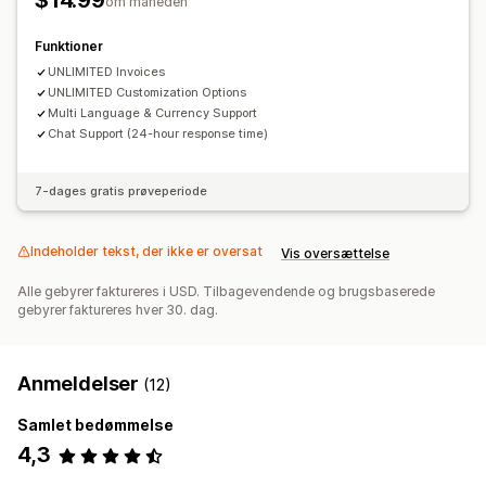
$14.99
om måneden
Generering af PDF-filer
Udskriv og eksportér
Fortløbende nummerering
Funktioner
UNLIMITED Invoices
UNLIMITED Customization Options
Multi Language & Currency Support
Chat Support (24-hour response time)
7-dages gratis prøveperiode
Indeholder tekst, der ikke er oversat
Vis oversættelse
Alle gebyrer faktureres i USD. Tilbagevendende og brugsbaserede
gebyrer faktureres hver 30. dag.
Anmeldelser
(12)
Samlet bedømmelse
4,3