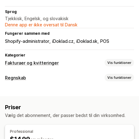
Sprog
Tjekkisk, Engelsk, og slovakisk
Denne app er ikke oversat til Dansk
Fungerer sammen med
Shopify-administrator
iDoklad.cz
iDoklad.sk
POS
Kategorier
Fakturaer og kvitteringer
Vis funktioner
Dokumenttyper
Regnskab
Vis funktioner
Fakturaer
Kvitteringer
Kreditnotaer
Tolddokumenter
Finansiel drift
Tilpasning
Fakturering
Felter
Fakturanumre
Beregning af skat
Skabeloner
Priser
Automatisk datasynkronisering
Multivaluta
Flere sprog
Vælg det abonnement, der passer bedst til din virksomhed.
Ordredetaljer
Transaktioner
Import af historiske data
Filhåndtering
Professional
Navngivning af filer
Automatisering af mail