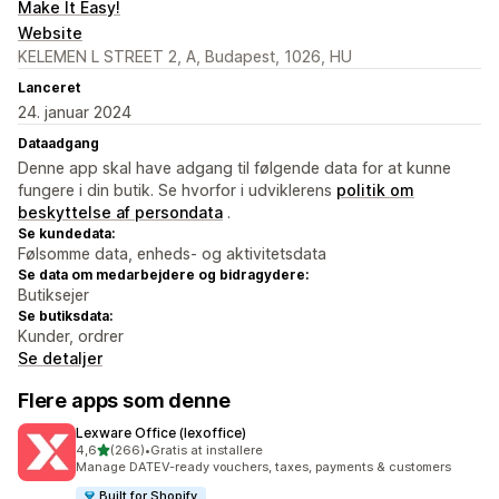
Make It Easy!
Website
KELEMEN L STREET 2, A, Budapest, 1026, HU
Lanceret
24. januar 2024
Dataadgang
Denne app skal have adgang til følgende data for at kunne
fungere i din butik. Se hvorfor i udviklerens
politik om
beskyttelse af persondata
.
Se kundedata:
Følsomme data, enheds- og aktivitetsdata
Se data om medarbejdere og bidragydere:
Butiksejer
Se butiksdata:
Kunder, ordrer
Se detaljer
Flere apps som denne
Lexware Office (lexoffice)
ud af 5 stjerner
4,6
(266)
•
Gratis at installere
266 anmeldelser i alt
Manage DATEV-ready vouchers, taxes, payments & customers
Built for Shopify