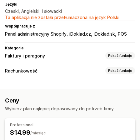
Języki
Czeski, Angielski, i słowacki
Ta aplikacja nie została przetłumaczona na język Polski
Współpracuje z
Panel administracyjny Shopify
iDoklad.cz
iDoklad.sk
POS
Kategorie
Faktury i paragony
Pokaż funkcje
Typy dokumentów
Rachunkowość
Pokaż funkcje
Faktury
Paragony
Noty uznaniowe
Dokumenty celne
Operacje finansowe
Dostosowanie
Wystawianie rachunków i faktur
Pola
Numery faktur
Obliczanie podatku
Wzorce
Ceny
Automatyczna synchronizacja danych
Wielowalutowe
Wielojęzyczne
Wybierz plan najlepiej dopasowany do potrzeb firmy.
Szczegóły zamówienia
Transakcje
Zarządzanie plikami
Archiwalne dane dotyczące importu
Professional
Nazwy plików
Automatyzacja e-maili
$14.99
/miesiąc
Generowanie plików PDF
Drukowanie i eksport