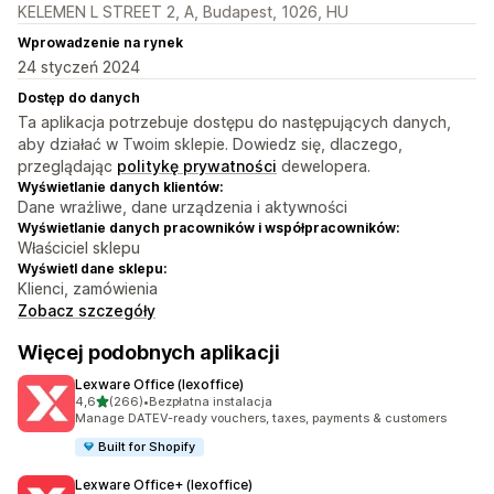
KELEMEN L STREET 2, A, Budapest, 1026, HU
Wprowadzenie na rynek
24 styczeń 2024
Dostęp do danych
Ta aplikacja potrzebuje dostępu do następujących danych,
aby działać w Twoim sklepie. Dowiedz się, dlaczego,
przeglądając
politykę prywatności
dewelopera.
Wyświetlanie danych klientów:
Dane wrażliwe, dane urządzenia i aktywności
Wyświetlanie danych pracowników i współpracowników:
Właściciel sklepu
Wyświetl dane sklepu:
Klienci, zamówienia
Zobacz szczegóły
Więcej podobnych aplikacji
Lexware Office (lexoffice)
na 5 gwiazdek
4,6
(266)
•
Bezpłatna instalacja
Łączna liczba recenzji: 266
Manage DATEV-ready vouchers, taxes, payments & customers
Built for Shopify
Lexware Office+ (lexoffice)