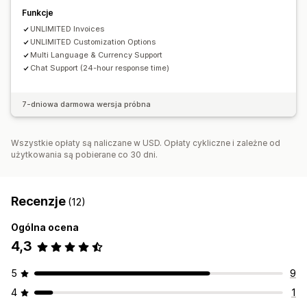
Numeracja porządkowa
Funkcje
UNLIMITED Invoices
UNLIMITED Customization Options
Multi Language & Currency Support
Chat Support (24-hour response time)
7-dniowa darmowa wersja próbna
Wszystkie opłaty są naliczane w USD. Opłaty cykliczne i zależne od
użytkowania są pobierane co 30 dni.
Recenzje
(12)
Ogólna ocena
4,3
5
9
4
1