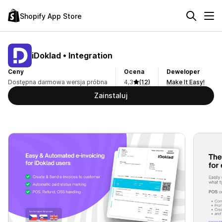
Shopify App Store
iDoklad • Integration
Ceny
Ocena
Deweloper
Dostępna darmowa wersja próbna
4,3
(12)
Make It Easy!
Zainstaluj