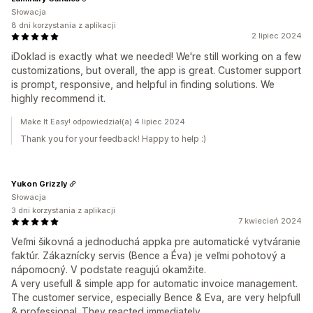
Słowacja
8 dni korzystania z aplikacji
2 lipiec 2024
iDoklad is exactly what we needed! We're still working on a few
customizations, but overall, the app is great. Customer support
is prompt, responsive, and helpful in finding solutions. We
highly recommend it.
Make It Easy! odpowiedział(a) 4 lipiec 2024
Thank you for your feedback! Happy to help :)
Yukon Grizzly
Słowacja
3 dni korzystania z aplikacji
7 kwiecień 2024
Veľmi šikovná a jednoduchá appka pre automatické vytváranie
faktúr. Zákaznícky servis (Bence a Éva) je veľmi pohotový a
nápomocný. V podstate reagujú okamžite.
A very usefull & simple app for automatic invoice management.
The customer service, especially Bence & Eva, are very helpfull
& professional. They reacted immediately.