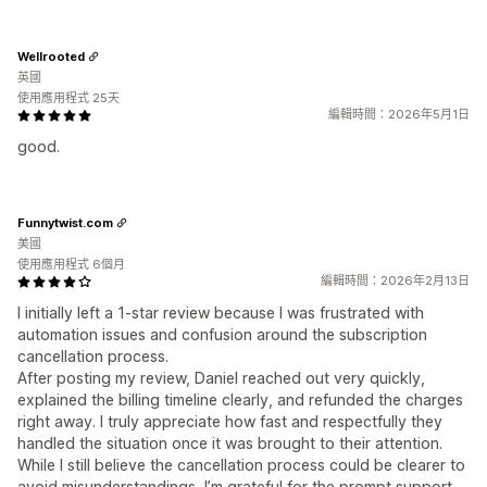
Wellrooted
英國
使用應用程式 25天
編輯時間：2026年5月1日
good.
Funnytwist.com
美國
使用應用程式 6個月
編輯時間：2026年2月13日
I initially left a 1-star review because I was frustrated with
automation issues and confusion around the subscription
cancellation process.
After posting my review, Daniel reached out very quickly,
explained the billing timeline clearly, and refunded the charges
right away. I truly appreciate how fast and respectfully they
handled the situation once it was brought to their attention.
While I still believe the cancellation process could be clearer to
avoid misunderstandings, I’m grateful for the prompt support