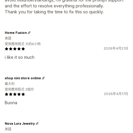
and the effort to resolve everything professionally.
Thank you for taking the time to fix this so quickly.
Home Fusion
美國
使用應用程式 大約6小時
2026年4月21日
i like it so much
shop nini store online
義大利
使用應用程式 3個月
2026年4月17日
Buona
Nova Lura Jewelry
美國