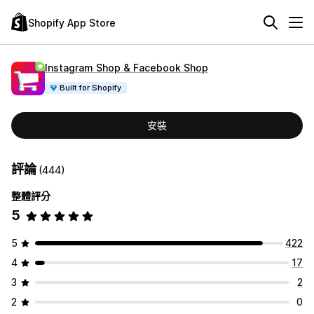
Shopify App Store
Instagram Shop & Facebook Shop
Built for Shopify
安裝
評論
(444)
整體評分
5
5
422
4
17
3
2
2
0