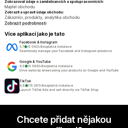
Zobrazovat údaje o zaměstnancích a spolupracovnících:
Majitel obchodu
Zobrazit a upravit údaje obchodu:
Zákazníci, produkty, analytika obchodu
Zobrazit podrobnosti
Více aplikací jako je tato
Facebook & Instagram
z 5 hvězd
3,7
(5 092)
•
Bezplatná instalace
Celkový počet recenzí: 5092
Seamlessly manage your Facebook and Instagram presence
Google & YouTube
z 5 hvězd
4,5
(5 069)
•
Bezplatná instalace
Celkový počet recenzí: 5069
Drive sales by showcasing your products on Google and YouTube
TikTok
z 5 hvězd
4,8
(15 361)
•
Bezplatná instalace
Celkový počet recenzí: 15361
Launch TikTok Ads and sell directly via TikTok Shop
Chcete přidat nějakou