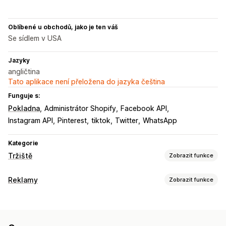
Oblíbené u obchodů, jako je ten váš
Se sídlem v USA
Jazyky
angličtina
Tato aplikace není přeložena do jazyka čeština
Funguje s:
Pokladna
Administrátor Shopify
Facebook API
Instagram API
Pinterest
tiktok
Twitter
WhatsApp
Kategorie
Tržiště
Zobrazit funkce
Správa listingů
Reklamy
Zobrazit funkce
Automatizace kanálů
Produktový kanál
Cílení
Synchronizace produktů
Hromadné nahrávání
Vlastní cílové skupiny
Platforma
Opětovné zacílení
Vlastní listingy