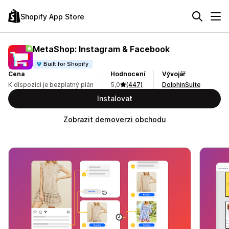
Shopify App Store
MetaShop: Instagram & Facebook
Built for Shopify
Cena
Hodnocení
Vývojář
K dispozici je bezplatný plán
5,0
(447)
DolphinSuite
Instalovat
Zobrazit demoverzi obchodu