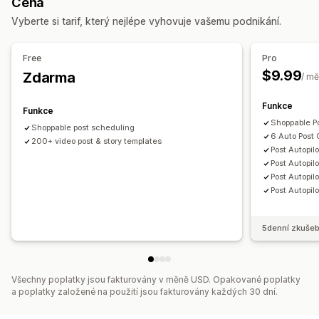
Cena
Správa kampaní
Řízení objednávek
Vyberte si tarif, který nejlépe vyhovuje vašemu podnikání.
Automatizované kampaně
Šablony
Hromadné objednávky
Synchronizace skladových zásob
Obrázky a videa pomocí AI
Sociální sítě
Webová stránka
Vlastní pravidla
Free
Pro
Videa s možností nákupu
Videoreklamy
$9.99
Zdarma
/ mě
Analytika výkonu
Funkce
Funkce
Sledování výkonnosti
Sledování konverzí
Počty impresí
Shoppable Po
Shoppable post scheduling
Atribuce UTM
Zdroj návštěvnosti
6 Auto Post
200+ video post & story templates
Post Autopil
Post Autopil
Post Autopil
Post Autopil
5denní zkušeb
Všechny poplatky jsou fakturovány v měně USD. Opakované poplatky
a poplatky založené na použití jsou fakturovány každých 30 dní.