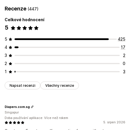
Recenze
(447)
Celkové hodnocení
5
5
425
4
17
3
2
2
0
1
3
Napsat recenzi
Všechny recenze
Diapers.com.sg
Singapur
Doba používání aplikace: Více než rokem
5. srpen 2026