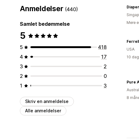
Anmeldelser
Diape
(440)
Singap
Mere e
Samlet bedømmelse
5
Ferrel
5
418
USA
4
17
10 dag
3
2
2
0
Pure 
1
3
Austra
8 måne
Skriv en anmeldelse
Alle anmeldelser