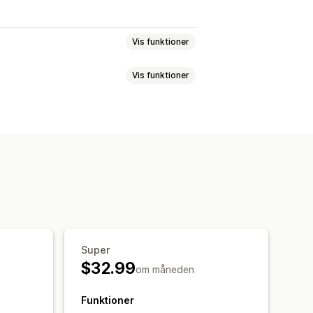
Vis funktioner
Vis funktioner
Produktsynkronisering
r
argeting
lpassede regler
ner
AI-billeder og -video
d købsmulighed
Videoannoncer
oring
Antal visninger
UTM-tildeling
Super
$32.99
om måneden
Funktioner