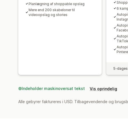
Shoppa
Planlægning af shoppable opslag
6 kamp
Mere end 200 skabeloner til
Autopi
videoopslag og stories
Instag
Autopi
Faceb
Autopi
TikTo
Autopi
Pintere
5-dages 
Indeholder maskinoversat tekst
Vis oprindelig
Alle gebyrer faktureres i USD. Tilbagevendende og brugsb