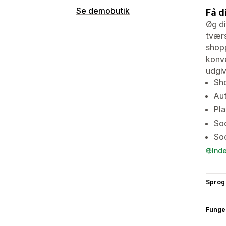
Se demobutik
Få d
Øg di
tværs
shopp
konve
udgiv
Sho
Aut
Pla
Soc
So
Ind
Sprog
Funge