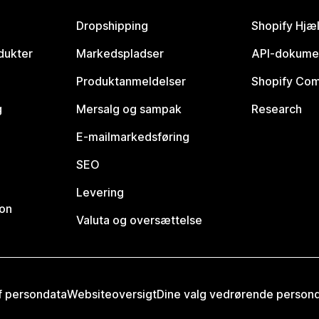
Dropshipping
Shopify Hjæ
dukter
Markedspladser
API-dokume
Produktanmeldelser
Shopify Co
g
Mersalg og sampak
Research
E-mailmarkedsføring
SEO
Levering
ion
Valuta og oversættelse
af persondata
Websiteoversigt
Dine valg vedrørende person