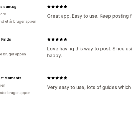
rs.com.sg
ore
Great app. Easy to use. Keep posting f
nd et år bruger appen
l Finds
Love having this way to post. Since us
e bruger appen
happy.
Art Moments.
lien
Very easy to use, lots of guides which 
der bruger appen