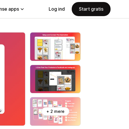
se apps
Log ind
Start gratis
+ 2 mere