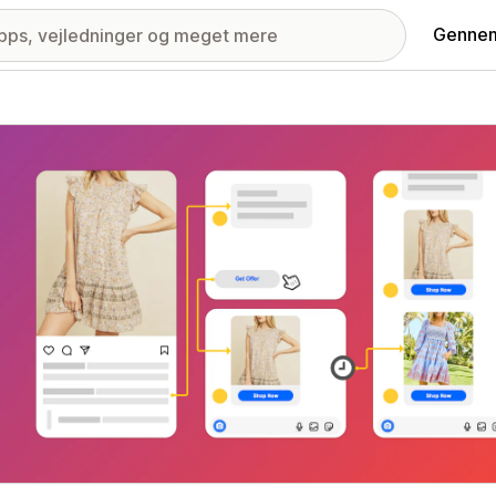
Gennem
ri med udvalgte billeder