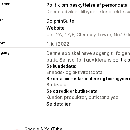
urcer
Politik om beskyttelse af persondata
Denne udvikler tilbyder ikke direkte s
er
DolphinSuite
Website
Unit 2A, 17/F, Glenealy Tower, No.1 Gl
ret
1. juli 2022
dgang
Denne app skal have adgang til følgend
butik. Se hvorfor i udviklerens
politik
Se kundedata:
Enheds- og aktivitetsdata
Se data om medarbejdere og bidragyder
Butiksejer
Se og rediger butiksdata:
Kunder, produkter, butiksanalyse
Se detaljer
Google & YouTube