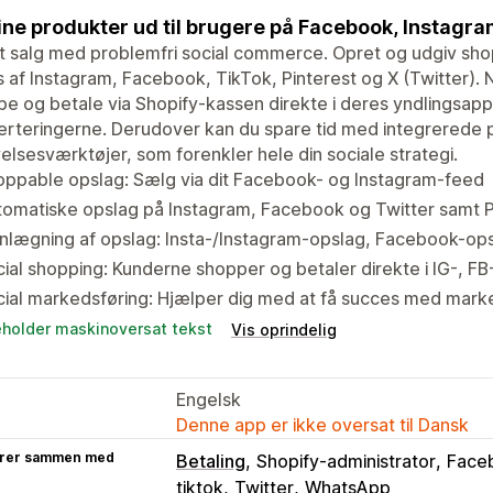
ine produkter ud til brugere på Facebook, Instagram
t salg med problemfri social commerce. Opret og udgiv shop
 af Instagram, Facebook, TikTok, Pinterest og X (Twitter). 
e og betale via Shopify-kassen direkte i deres yndlingsapps
rteringerne. Derudover kan du spare tid med integrerede 
elsesværktøjer, som forenkler hele din sociale strategi.
ppable opslag: Sælg via dit Facebook- og Instagram-feed
omatiske opslag på Instagram, Facebook og Twitter samt P
nlægning af opslag: Insta-/Instagram-opslag, Facebook-ops
ial shopping: Kunderne shopper og betaler direkte i IG-, FB
cial markedsføring: Hjælper dig med at få succes med mar
eholder maskinoversat tekst
Vis oprindelig
Engelsk
Denne app er ikke oversat til Dansk
rer sammen med
Betaling
Shopify-administrator
Face
tiktok
Twitter
WhatsApp