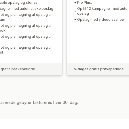
ble opslag og stories
Pro Plus:
agner med automatiske opslag
Op til 12 kampagner med auto
opslag
lot og planlægning af opslag til
ram
Opslag med videodiasshow
lot og planlægning af opslag til
ook
lot og planlægning af opslag til
k
lot og planlægning af opslag til
st
gratis prøveperiode
5-dages gratis prøveperiode
aserede gebyrer faktureres hver 30. dag.