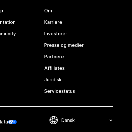
lp
Om
ntation
Karriere
mmunity
Investorer
Presse og medier
Partnere
Affiliates
Juridisk
Servicestatus
data