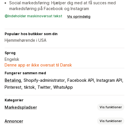
Social markedsføring: Hjælper dig med at få succes med
markedsføring på Facebook og Instagram
Indeholder maskinoversat tekst
Vis oprindelig
Populær hos butikker som din
Hjemmehørende i USA
Sprog
Engelsk
Denne app er ikke oversat til Dansk
Fungerer sammen med
Betaling
Shopify-administrator
Facebook API
Instagram API
Pinterest
tiktok
Twitter
WhatsApp
Kategorier
Markedspladser
Vis funktioner
Håndtering af fortegnelse
Annoncer
Vis funktioner
Automatisering af feed
Produktfeed