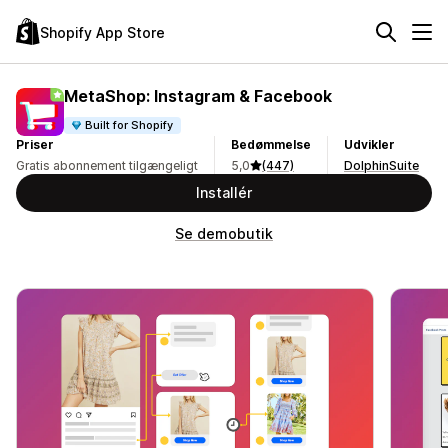
Shopify App Store
MetaShop: Instagram & Facebook
Built for Shopify
Priser
Bedømmelse
Udvikler
Gratis abonnement tilgængeligt
5,0
(447)
DolphinSuite
Installér
Se demobutik