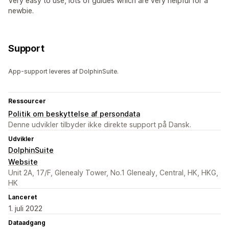
Very easy to use, lots of guides which are very helpful for a
newbie.
Support
App-support leveres af DolphinSuite.
Ressourcer
Politik om beskyttelse af persondata
Denne udvikler tilbyder ikke direkte support på Dansk.
Udvikler
DolphinSuite
Website
Unit 2A, 17/F, Glenealy Tower, No.1 Glenealy, Central, HK, HKG,
HK
Lanceret
1. juli 2022
Dataadgang