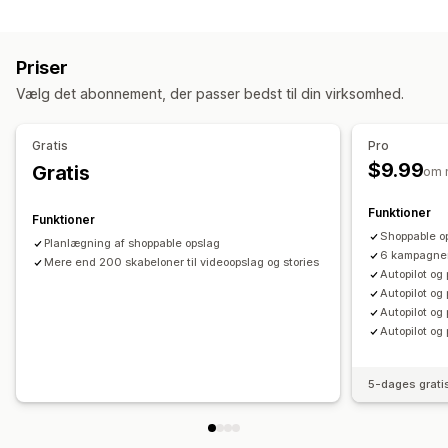
Målretning
Produktsynkronisering
Masseupload
Tilpassede målgrupper
Platform
Retargeting
Tilpassede fortegnelser
Priser
Kampagneadministration
Ordrestyring
Vælg det abonnement, der passer bedst til din virksomhed.
Automatiserede kampagner
Skabeloner
Masseordrer
Lagersynkronisering
Tilpassede regler
AI-billeder og -video
Sociale medier
Website
Gratis
Pro
Videoer med købsmulighed
Videoannoncer
$9.99
Gratis
om 
Effektivitetsanalyse
Funktioner
Funktioner
Sporing af ydeevne
Konverteringssporing
Antal visninger
Shoppable op
Planlægning af shoppable opslag
UTM-tildeling
Trafikkilde
6 kampagner
Mere end 200 skabeloner til videoopslag og stories
Autopilot og
Autopilot og
Autopilot og
Autopilot og 
5-dages grati