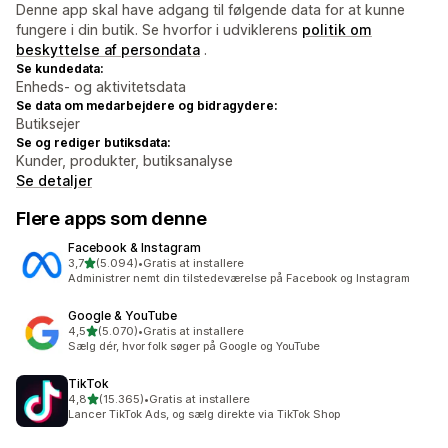
Denne app skal have adgang til følgende data for at kunne
fungere i din butik. Se hvorfor i udviklerens
politik om
beskyttelse af persondata
.
Se kundedata:
Enheds- og aktivitetsdata
Se data om medarbejdere og bidragydere:
Butiksejer
Se og rediger butiksdata:
Kunder, produkter, butiksanalyse
Se detaljer
Flere apps som denne
Facebook & Instagram
ud af 5 stjerner
3,7
(5.094)
•
Gratis at installere
5094 anmeldelser i alt
Administrer nemt din tilstedeværelse på Facebook og Instagram
Google & YouTube
ud af 5 stjerner
4,5
(5.070)
•
Gratis at installere
5070 anmeldelser i alt
Sælg dér, hvor folk søger på Google og YouTube
TikTok
ud af 5 stjerner
4,8
(15.365)
•
Gratis at installere
15365 anmeldelser i alt
Lancer TikTok Ads, og sælg direkte via TikTok Shop