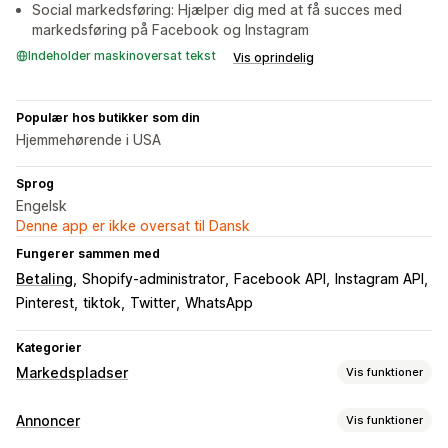
Social markedsføring: Hjælper dig med at få succes med
markedsføring på Facebook og Instagram
Indeholder maskinoversat tekst
Vis oprindelig
Populær hos butikker som din
Hjemmehørende i USA
Sprog
Engelsk
Denne app er ikke oversat til Dansk
Fungerer sammen med
Betaling
Shopify-administrator
Facebook API
Instagram API
Pinterest
tiktok
Twitter
WhatsApp
Kategorier
Markedspladser
Vis funktioner
Håndtering af fortegnelse
Annoncer
Vis funktioner
Automatisering af feed
Produktfeed