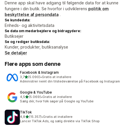
Denne app skal have adgang til følgende data for at kunne
fungere i din butik. Se hvorfor i udviklerens
politik om
beskyttelse af persondata
.
Se kundedata:
Enheds- og aktivitetsdata
Se data om medarbejdere og bidragydere:
Butiksejer
Se og rediger butiksdata:
Kunder, produkter, butiksanalyse
Se detaljer
Flere apps som denne
Facebook & Instagram
ud af 5 stjerner
3,7
(5.090)
•
Gratis at installere
5090 anmeldelser i alt
Administrer nemt din tilstedeværelse på Facebook og Instagram
Google & YouTube
ud af 5 stjerner
4,5
(5.069)
•
Gratis at installere
5069 anmeldelser i alt
Sælg dér, hvor folk søger på Google og YouTube
TikTok
ud af 5 stjerner
4,8
(15.357)
•
Gratis at installere
15357 anmeldelser i alt
Lancer TikTok Ads, og sælg direkte via TikTok Shop