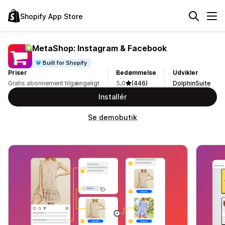
Shopify App Store
MetaShop: Instagram & Facebook
Built for Shopify
Priser
Bedømmelse
Udvikler
Gratis abonnement tilgængeligt
5,0
(446)
DolphinSuite
Installér
Se demobutik