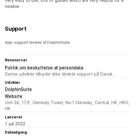
Very easy to use, lots of guides which are very helpful for a
newbie.
Support
App-support leveres af DolphinSuite.
Ressourcer
Politik om beskyttelse af persondata
Denne udvikler tilbyder ikke direkte support på Dansk.
Udvikler
DolphinSuite
Website
Unit 2A, 17/F, Glenealy Tower, No.1 Glenealy, Central, HK, HKG,
HK
Lanceret
1. juli 2022
Dataadgang