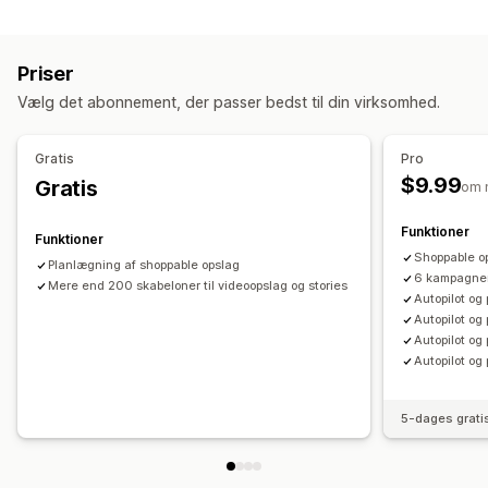
Målretning
Produktsynkronisering
Masseupload
Tilpassede målgrupper
Platform
Retargeting
Tilpassede fortegnelser
Priser
Kampagneadministration
Ordrestyring
Vælg det abonnement, der passer bedst til din virksomhed.
Automatiserede kampagner
Skabeloner
Masseordrer
Lagersynkronisering
Tilpassede regler
AI-billeder og -video
Sociale medier
Website
Gratis
Pro
Videoer med købsmulighed
Videoannoncer
$9.99
Gratis
om 
Effektivitetsanalyse
Funktioner
Funktioner
Sporing af ydeevne
Konverteringssporing
Antal visninger
Shoppable op
Planlægning af shoppable opslag
UTM-tildeling
Trafikkilde
6 kampagner
Mere end 200 skabeloner til videoopslag og stories
Autopilot og
Autopilot og
Autopilot og
Autopilot og 
5-dages grati