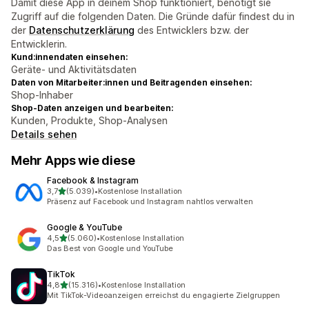
Damit diese App in deinem Shop funktioniert, benötigt sie
Zugriff auf die folgenden Daten. Die Gründe dafür findest du in
der
Datenschutzerklärung
des Entwicklers bzw. der
Entwicklerin.
Kund:innendaten einsehen:
Geräte- und Aktivitätsdaten
Daten von Mitarbeiter:innen und Beitragenden einsehen:
Shop-Inhaber
Shop-Daten anzeigen und bearbeiten:
Kunden, Produkte, Shop-Analysen
Details sehen
Mehr Apps wie diese
Facebook & Instagram
von 5 Sternen
3,7
(5.039)
•
Kostenlose Installation
5039 Rezensionen insgesamt
Präsenz auf Facebook und Instagram nahtlos verwalten
Google & YouTube
von 5 Sternen
4,5
(5.060)
•
Kostenlose Installation
5060 Rezensionen insgesamt
Das Best von Google und YouTube
TikTok
von 5 Sternen
4,8
(15.316)
•
Kostenlose Installation
15316 Rezensionen insgesamt
Mit TikTok-Videoanzeigen erreichst du engagierte Zielgruppen