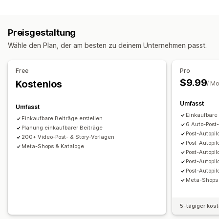
Targeting
Produktsynchronisierung
Massenupload
Benutzerdefinierte Zielgruppen
Plattform
Retargeting
Benutzerdefinierte Angebote
Preisgestaltung
Kampagnenmanagement
Bestellverwaltung
Wähle den Plan, der am besten zu deinem Unternehmen passt.
Automatisierte Kampagnen
Vorlagen
Großbestellung
Inventarsynchronisierung
KI-Bilder und -Videos
Social Media
Website
Benutzerdefinierte Regeln
Free
Pro
Shoppable Videos
Videoanzeigen
$9.99
Kostenlos
/ M
Leistungsanalyse
Umfasst
Umfasst
Leistungsverfolgung
Conversion-Tracking
Einkaufbare 
Einkaufbare Beiträge erstellen
Impressionszahlen
UTM-Zuordnung
Traffic-Quelle
6 Auto-Pos
Planung einkaufbarer Beiträge
Post-Autopil
200+ Video-Post- & Story-Vorlagen
Post-Autopil
Meta-Shops & Kataloge
Post-Autopilo
Post-Autopilo
Post-Autopil
Meta-Shops 
5-tägiger kos