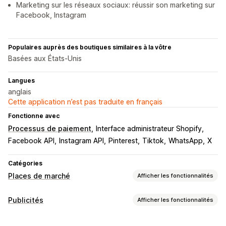
Marketing sur les réseaux sociaux: réussir son marketing sur
Facebook, Instagram
Populaires auprès des boutiques similaires à la vôtre
Basées aux États-Unis
Langues
anglais
Cette application n’est pas traduite en français
Fonctionne avec
Processus de paiement
Interface administrateur Shopify
Facebook API
Instagram API
Pinterest
Tiktok
WhatsApp
X
Catégories
Places de marché
Afficher les fonctionnalités
Gestion des listes
Publicités
Afficher les fonctionnalités
Automatisation des flux
Flux de produits
Ciblage
Synchronisation des produits
Importation groupée