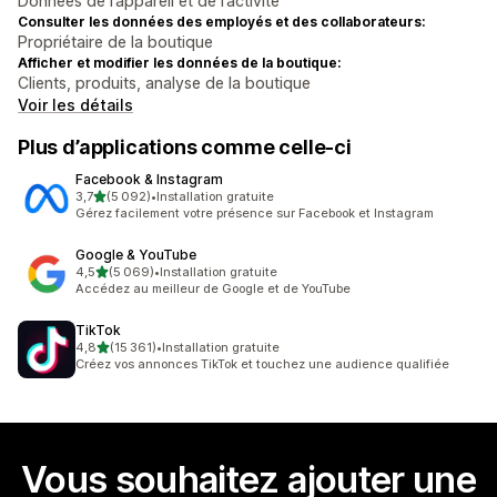
Données de l’appareil et de l’activité
Consulter les données des employés et des collaborateurs:
Propriétaire de la boutique
Afficher et modifier les données de la boutique:
Clients, produits, analyse de la boutique
Voir les détails
Plus d’applications comme celle-ci
Facebook & Instagram
étoile(s) sur 5
3,7
(5 092)
•
Installation gratuite
5092 avis au total
Gérez facilement votre présence sur Facebook et Instagram
Google & YouTube
étoile(s) sur 5
4,5
(5 069)
•
Installation gratuite
5069 avis au total
Accédez au meilleur de Google et de YouTube
TikTok
étoile(s) sur 5
4,8
(15 361)
•
Installation gratuite
15361 avis au total
Créez vos annonces TikTok et touchez une audience qualifiée
Vous souhaitez ajouter une