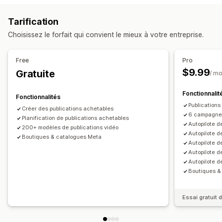
Audiences personnalisées
Plateforme
Reciblage
Listes personnalisées
Tarification
Gestion de campagnes
Gestion des commandes
Choisissez le forfait qui convient le mieux à votre entreprise.
Campagnes automatisées
Modèles
Commandes en gros
Synchronisation des stocks
Génération d’images et vidéos par intelligence artificielle
Règles personnalisées
Free
Pro
Médias sociaux
Site web
Vidéos achetables
$9.99
Gratuite
/ mo
Publicités vidéo
Fonctionnalit
Fonctionnalités
Analyses de performance
Publications
Créer des publications achetables
Suivi des performances
Suivi des conversions
6 campagnes
Planification de publications achetables
Nombre d’impressions
Attribution UTM
Source de trafic
Autopilote d
200+ modèles de publications vidéo
Autopilote d
Boutiques & catalogues Meta
Autopilote d
Autopilote de
Autopilote d
Boutiques &
Essai gratuit d