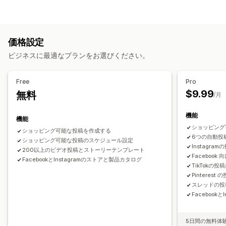
フィードオートメーション
商品フィード
商品の同期
ターゲティング
一括アップロード
カスタムリスティング
カスタムオーディエンス
プラットフォーム
リターゲティング
注文管理
価格設定
キャンペーン管理
一括注文
在庫の同期
カスタムルール
ビジネスに最適なプランをお選びください。
自動化されたキャンペーン
テンプレート
AIによる画像と動画
SNS
ウェブサイト
購入可能な動画
動画広告
Free
Pro
$9.99
無料
パフォーマンス分析
/月
パフォーマンス追跡
コンバージョントラッキング
機能
機能
インプレッション数
UTMアトリビューション
トラフィック元
ショッピング
ショッピング可能な投稿を作成する
6つの自動投
ショッピング可能な投稿のスケジュール設定
Instagr
200以上のビデオ投稿とストーリーテンプレート
Faceboo
FacebookとInstagramのストアと製品カタログ
TikTokの
Pintere
スレッドの投
Facebook
5日間の無料体