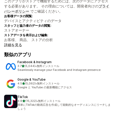
このアプリがストアで機能するためには、次のデータにアクセス
する必要があります。 その理由については、開発者向けの
プライ
バシーポリシー
でご確認ください。
お客様データの閲覧:
デバイスとアクティビティのデータ
スタッフと協力者のデータの閲覧:
ストアオーナー
ストアデータを表示および編集:
お客様、 商品、 ストアの分析
詳細を見る
類似のアプリ
Facebook & Instagram
5つ星中
3.7
(5,044)
•
無料インストール
合計レビュー数：5044件
Seamlessly manage your Facebook and Instagram presence
Google & YouTube
5つ星中
4.5
(5,062)
•
無料インストール
合計レビュー数：5062件
Google と YouTube の最新機能にアクセス
TikTok
5つ星中
4.8
(15,322)
•
無料インストール
合計レビュー数：15322件
簡単にTikTokの動画広告を作成して能動的なオーディエンスにリーチしま
しょう