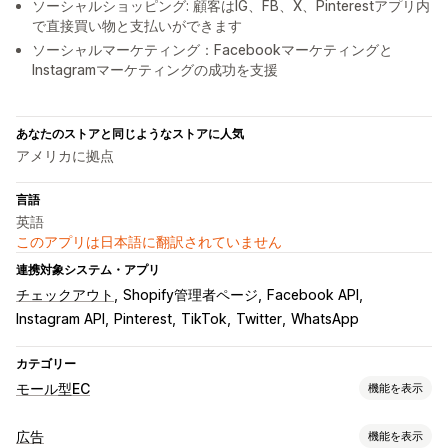
ソーシャルショッピング: 顧客はIG、FB、X、Pinterestアプリ内
で直接買い物と支払いができます
ソーシャルマーケティング：Facebookマーケティングと
Instagramマーケティングの成功を支援
あなたのストアと同じようなストアに人気
アメリカに拠点
言語
英語
このアプリは日本語に翻訳されていません
連携対象システム・アプリ
チェックアウト
Shopify管理者ページ
Facebook API
Instagram API
Pinterest
TikTok
Twitter
WhatsApp
カテゴリー
モール型EC
機能を表示
リスティング管理
広告
機能を表示