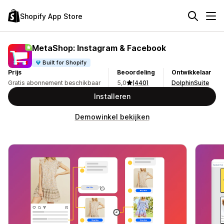
Shopify App Store
MetaShop: Instagram & Facebook
Built for Shopify
Prijs
Beoordeling
Ontwikkelaar
Gratis abonnement beschikbaar
5,0
(440)
DolphinSuite
Installeren
Demowinkel bekijken