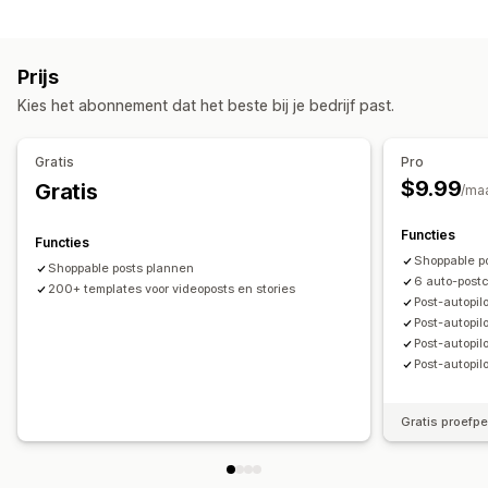
Targeting
Productsynchronisatie
Bulkupload
Aangepaste doelgroepen
Platform
Retargeting
Aangepaste vermeldingen
Prijs
Campagne beheren
Bestellingenbeheer
Kies het abonnement dat het beste bij je bedrijf past.
Geautomatiseerde campagnes
Templates
Bulkbestellingen
Voorraadsynchronisatie
AI-afbeeldingen en -video's
Social media
Website
Aangepaste regels
Gratis
Pro
Shoppable video's
Videoadvertenties
$9.99
Gratis
/ma
Prestatie-analytics
Functies
Functies
Prestaties volgen
Conversietracking
Aantal impressies
Shoppable po
Shoppable posts plannen
UTM-toewijzing
Verkeersbron
6 auto-pos
200+ templates voor videoposts en stories
Post-autopil
Post-autopil
Post-autopil
Post-autopil
Gratis proefp