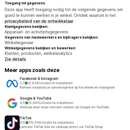
Toegang tot gegevens
Deze app heeft toegang nodig tot de volgende gegevens om
goed te kunnen werken in je winkel. Ontdek waarom in het
privacybeleid van de ontwikkelaar
.
Klantgegevens bekijken:
Apparaat- en activiteitsgegevens
Gegevens van medewerkers en bijdragers bekijken:
Winkeleigenaar
Winkelgegevens bekijken en bewerken:
Klanten, producten, winkelanalytics
Zie details
Meer apps zoals deze
Facebook & Instagram
van 5 sterren
3,7
(5.039)
•
Gratis te installeren
5039 recensies in totaal
Beheer naadloos je aanwezigheid op Facebook en Instagram
Google & YouTube
van 5 sterren
4,5
(5.060)
•
Gratis te installeren
5060 recensies in totaal
Verkoop daar waar mensen zoeken op Google en YouTube
TikTok
van 5 sterren
4,8
(15.316)
•
Gratis te installeren
15316 recensies in totaal
Lanceer TikTok Ads en verkoop direct via TikTok Shop