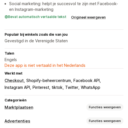
Social marketing: helpt je succesvol te zijn met Facebook-
en Instagram-marketing
Bevat automatisch vertaalde tekst
Origineel weergeven
Populair bij winkels zoals die van jou
Gevestigd in de Verenigde Staten
Talen
Engels
Deze app is niet vertaald in het Nederlands
Werkt met
Checkout
Shopify-beheercentrum
Facebook API
Instagram API
Pinterest
tiktok
Twitter
WhatsApp
Categorieën
Marktplaatsen
Functies weergeven
Vermeldingsbeheer
Advertenties
Functies weergeven
Automatisering van feeds
Productfeed