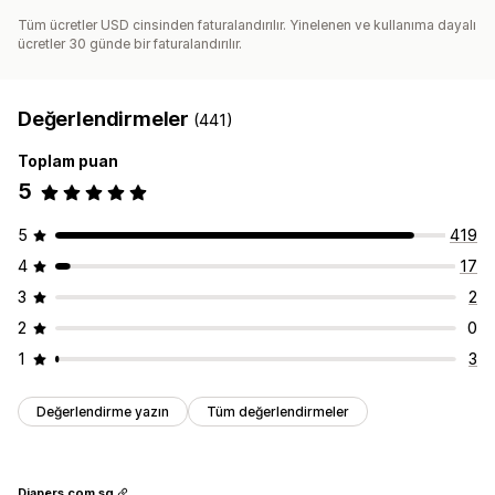
Tüm ücretler USD cinsinden faturalandırılır. Yinelenen ve kullanıma dayalı
ücretler 30 günde bir faturalandırılır.
Değerlendirmeler
(441)
Toplam puan
5
5
419
4
17
3
2
2
0
1
3
Değerlendirme yazın
Tüm değerlendirmeler
Diapers.com.sg