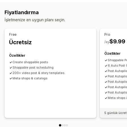
Özel kitleler
Platform
Yeniden hedefleme
Sipariş yönetimi
Fiyatlandırma
Kampanya yönetimi
Toplu siparişler
Envanter senkronizasyonu
Özel kurallar
İşletmenize en uygun planı seçin.
Otomatik kampanyalar
Şablonlar
Yapay zekayla üretilen görseller ve videolar
Sosyal medya
Free
Pro
Web Sitesi
Alışveriş yapmaya olanak sağlayan videolar
$9.99
Ücretsiz
/ay
Video reklamlar
Özellikler
Özellikler
Performans analizleri
Shoppable Po
Create shoppable posts
Performans takibi
Dönüşüm izleme
Gösterim sayımı
6 Auto Post
Shoppable post scheduling
UTM öz nitelikleri
Trafik kaynakları
Post Autopil
200+ video post & story templates
Post Autopil
Meta shops & catalogs
Post Autopil
Post Autopil
Post Autopil
Meta shops 
5 günlük ücre