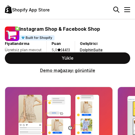
Shopify App Store
Instagram Shop & Facebook Shop
Built for Shopify
Fiyatlandırma
Puan
Geliştirici
Ücretsiz plan mevcut
5,0
(441)
DolphinSuite
Yükle
Demo mağazayı görüntüle