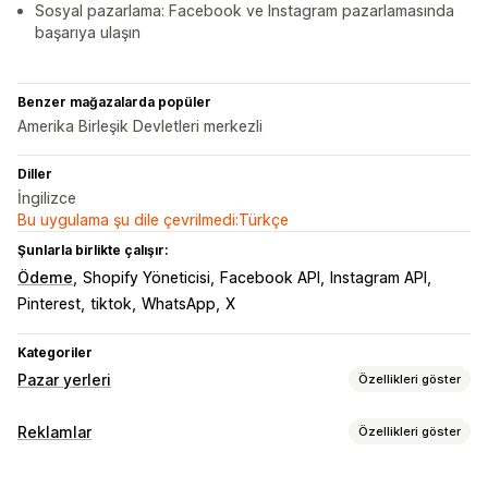
Sosyal pazarlama: Facebook ve Instagram pazarlamasında
başarıya ulaşın
Benzer mağazalarda popüler
Amerika Birleşik Devletleri merkezli
Diller
İngilizce
Bu uygulama şu dile çevrilmedi:Türkçe
Şunlarla birlikte çalışır:
Ödeme
Shopify Yöneticisi
Facebook API
Instagram API
Pinterest
tiktok
WhatsApp
X
Kategoriler
Pazar yerleri
Özellikleri göster
Liste kaydı yönetimi
Reklamlar
Özellikleri göster
Ürün verisi otomasyonu
Ürün verisi
Ürün senkronizasyonu
Hedefleme
Toplu yükleme
Özel liste kayıtları