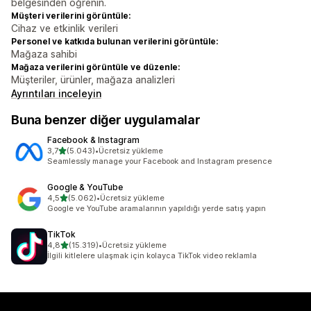
belgesinden öğrenin.
Müşteri verilerini görüntüle:
Cihaz ve etkinlik verileri
Personel ve katkıda bulunan verilerini görüntüle:
Mağaza sahibi
Mağaza verilerini görüntüle ve düzenle:
Müşteriler, ürünler, mağaza analizleri
Ayrıntıları inceleyin
Buna benzer diğer uygulamalar
Facebook & Instagram
5 yıldız üzerinden
3,7
(5.043)
•
Ücretsiz yükleme
toplam 5043 değerlendirme
Seamlessly manage your Facebook and Instagram presence
Google & YouTube
5 yıldız üzerinden
4,5
(5.062)
•
Ücretsiz yükleme
toplam 5062 değerlendirme
Google ve YouTube aramalarının yapıldığı yerde satış yapın
TikTok
5 yıldız üzerinden
4,8
(15.319)
•
Ücretsiz yükleme
toplam 15319 değerlendirme
İlgili kitlelere ulaşmak için kolayca TikTok video reklamla