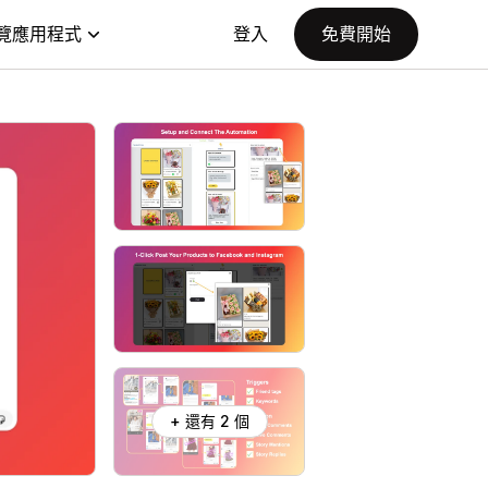
覽應用程式
登入
免費開始
+ 還有 2 個