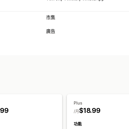
市集
產品資訊管理
廣告
自動化摘要
產品摘要
產品同步處理
大
目標設定
訂單管理
自訂受眾
平台
再行銷
大量訂單
庫存同步
自訂規則
行銷活動管理
自動化行銷活動
範本
AI 影像與影片
成效分析
成效追蹤
轉換追蹤
曝光次數
UTM 歸
Plus
.99
$18.99
/月
功能