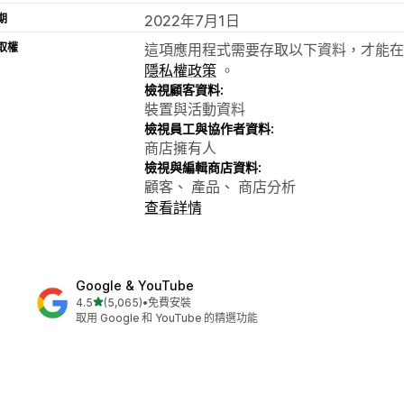
期
2022年7月1日
取權
這項應用程式需要存取以下資料，才能在
隱私權政策
。
檢視顧客資料:
裝置與活動資料
檢視員工與協作者資料:
商店擁有人
檢視與編輯商店資料:
顧客、 產品、 商店分析
查看詳情
Google & YouTube
滿分 5 顆星
4.5
(5,065)
•
免費安裝
共有 5065 則評價
取用 Google 和 YouTube 的精選功能