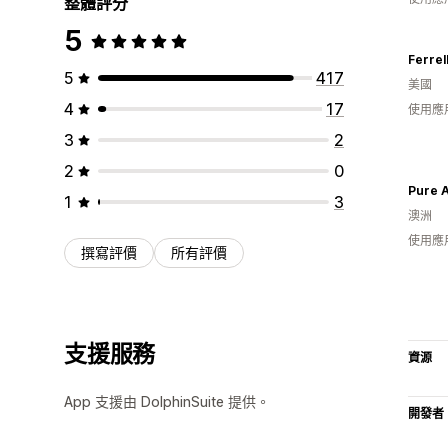
整體評分
5
Ferrel
5
417
美國
4
17
使用應
3
2
2
0
Pure 
1
3
澳洲
使用應
撰寫評價
所有評價
支援服務
資源
App 支援由 DolphinSuite 提供。
開發者