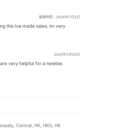
編輯時間：2026年7月2日
ing this Ive made sales. Im very
2026年5月29日
are very helpful for a newbie.
enealy, Central, HK, HKG, HK