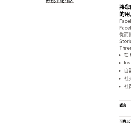
檢視示範商店
將您的
的用
Fac
Fac
從而提
Sto
Thr
在 
In
自動
社交
社群
語言
可與以