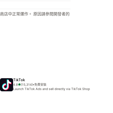
商店中正常運作。 原因請參閱開發者的
TikTok
滿分 5 顆星
4.8
(15,314)
•
免費安裝
共有 15314 則評價
Launch TikTok Ads and sell directly via TikTok Shop