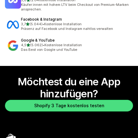
3,6
(21)
•
Kostenlose Installation
21 Rezensionen insgesamt
Käufer:innen mit hohem LTV beim Checkout von Premium-Marken
ansprechen.
Facebook & Instagram
von 5 Sternen
3,7
(5.044)
•
Kostenlose Installation
5044 Rezensionen insgesamt
Präsenz auf Facebook und Instagram nahtlos verwalten
Google & YouTube
von 5 Sternen
4,5
(5.062)
•
Kostenlose Installation
5062 Rezensionen insgesamt
Das Best von Google und YouTube
Möchtest du eine App
hinzufügen?
Shopify 3 Tage kostenlos testen