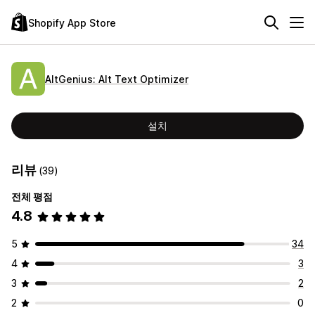
Shopify App Store
AltGenius: Alt Text Optimizer
설치
리뷰
(39)
전체 평점
4.8
5
34
4
3
3
2
2
0